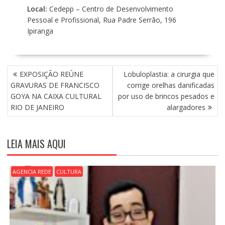
Local:
Cedepp – Centro de Desenvolvimento
Pessoal e Profissional, Rua Padre Serrão, 196
Ipiranga
N
EXPOSIÇÃO REÚNE
Lobuloplastia: a cirurgia que
A
GRAVURAS DE FRANCISCO
corrige orelhas danificadas
V
GOYA NA CAIXA CULTURAL
por uso de brincos pesados e
E
RIO DE JANEIRO
alargadores
G
A
Ç
LEIA MAIS AQUI
Ã
O
D
AGENCIA REDE
CULTURA
E
P
O
S