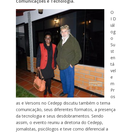
Comunicações e Tecnologia.
O
I D
iál
og
o
Su
st
en
tá
vel
e
m
Pr
os
as e Versons no Cedepp discutiu também o tema
comunicação, seus diferentes formatos, a presença
da tecnologia e seus desdobramentos. Sendo
assim, o evento reuniu a diretoria do Cedepp,
jornalistas, psicólogos e teve como diferencial a