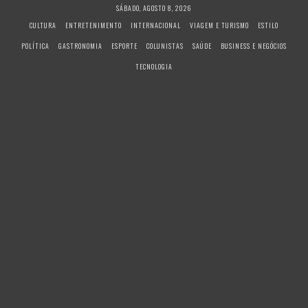
S
SÁBADO, AGOSTO 8, 2026
k
CULTURA
ENTRETENIMENTO
INTERNACIONAL
VIAGEM E TURISMO
ESTILO
i
POLÍTICA
GASTRONOMIA
ESPORTE
COLUNISTAS
SAÚDE
BUSINESS E NEGÓCIOS
p
t
TECNOLOGIA
o
c
o
n
t
e
n
t