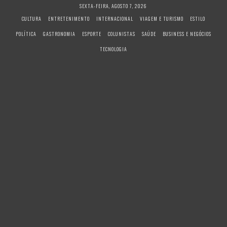
S
SEXTA-FEIRA, AGOSTO 7, 2026
k
CULTURA
ENTRETENIMENTO
INTERNACIONAL
VIAGEM E TURISMO
ESTILO
i
POLÍTICA
GASTRONOMIA
ESPORTE
COLUNISTAS
SAÚDE
BUSINESS E NEGÓCIOS
p
t
TECNOLOGIA
o
c
o
n
t
e
n
t