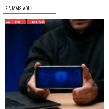
A
LEIA MAIS AQUI
Ç
Ã
O
AGENCIA REDE
TECNOLOGIA
D
E
P
O
S
T