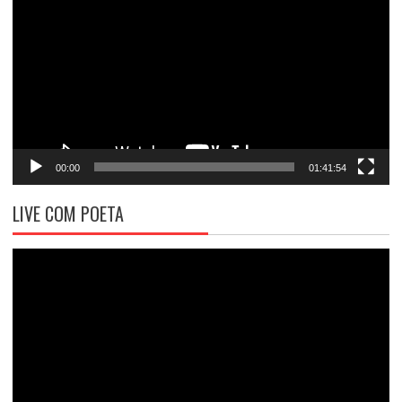
de
vídeo
00:00
01:41:54
LIVE COM POETA
Tocador
de
vídeo