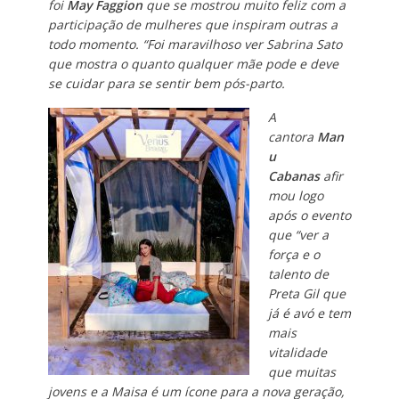
foi
May Faggion
que se mostrou muito feliz com a
participação de mulheres que inspiram outras a
todo momento. “Foi maravilhoso ver Sabrina Sato
que mostra o quanto qualquer mãe pode e deve
se cuidar para se sentir bem pós-parto.
A
cantora
Man
u
Cabanas
afir
mou logo
após o evento
que “ver a
força e o
talento de
Preta Gil que
já é avó e tem
mais
vitalidade
que muitas
jovens e a Maisa é um ícone para a nova geração,