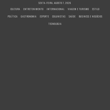
S
SEXTA-FEIRA, AGOSTO 7, 2026
k
CULTURA
ENTRETENIMENTO
INTERNACIONAL
VIAGEM E TURISMO
ESTILO
i
POLÍTICA
GASTRONOMIA
ESPORTE
COLUNISTAS
SAÚDE
BUSINESS E NEGÓCIOS
p
t
TECNOLOGIA
o
c
o
n
t
e
n
t