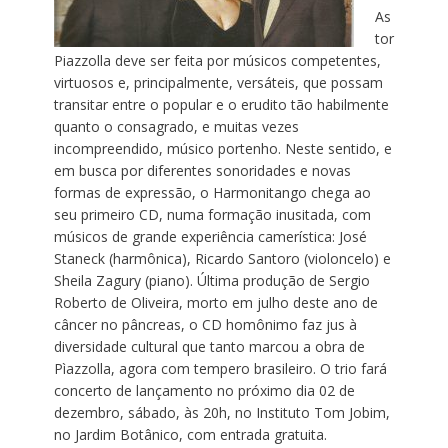
As
tor
Piazzolla deve ser feita por músicos competentes,
virtuosos e, principalmente, versáteis, que possam
transitar entre o popular e o erudito tão habilmente
quanto o consagrado, e muitas vezes
incompreendido, músico portenho. Neste sentido, e
em busca por diferentes sonoridades e novas
formas de expressão, o Harmonitango chega ao
seu primeiro CD, numa formação inusitada, com
músicos de grande experiência camerística: José
Staneck (harmônica), Ricardo Santoro (violoncelo) e
Sheila Zagury (piano). Última produção de Sergio
Roberto de Oliveira, morto em julho deste ano de
câncer no pâncreas, o CD homônimo faz jus à
diversidade cultural que tanto marcou a obra de
Pìazzolla, agora com tempero brasileiro. O trio fará
concerto de lançamento no próximo dia 02 de
dezembro, sábado, às 20h, no Instituto Tom Jobim,
no Jardim Botânico, com entrada gratuita.