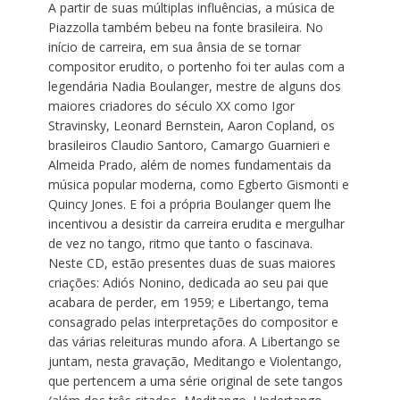
A partir de suas múltiplas influências, a música de
Piazzolla também bebeu na fonte brasileira. No
início de carreira, em sua ânsia de se tornar
compositor erudito, o portenho foi ter aulas com a
legendária Nadia Boulanger, mestre de alguns dos
maiores criadores do século XX como Igor
Stravinsky, Leonard Bernstein, Aaron Copland, os
brasileiros Claudio Santoro, Camargo Guarnieri e
Almeida Prado, além de nomes fundamentais da
música popular moderna, como Egberto Gismonti e
Quincy Jones. E foi a própria Boulanger quem lhe
incentivou a desistir da carreira erudita e mergulhar
de vez no tango, ritmo que tanto o fascinava.
Neste CD, estão presentes duas de suas maiores
criações: Adiós Nonino, dedicada ao seu pai que
acabara de perder, em 1959; e Libertango, tema
consagrado pelas interpretações do compositor e
das várias releituras mundo afora. A Libertango se
juntam, nesta gravação, Meditango e Violentango,
que pertencem a uma série original de sete tangos