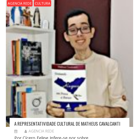
E
AGENCIA REDE
CULTURA
P
O
S
T
A REPRESENTATIVIDADE CULTURAL DE MATHEUS CAVALCANTI
AGENCIA REDE
Por Cícero Felipe Infere-se por sobre