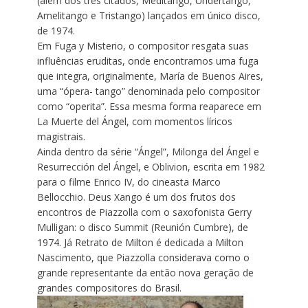
(além dos três citados, Meditango, Undertango,
Amelitango e Tristango) lançados em único disco,
de 1974.
Em Fuga y Misterio, o compositor resgata suas
influências eruditas, onde encontramos uma fuga
que integra, originalmente, María de Buenos Aires,
uma “ópera- tango” denominada pelo compositor
como “operita”. Essa mesma forma reaparece em
La Muerte del Ángel, com momentos líricos
magistrais.
Ainda dentro da série “Ángel”, Milonga del Ángel e
Resurrección del Ángel, e Oblivion, escrita em 1982
para o filme Enrico IV, do cineasta Marco
Bellocchio. Deus Xango é um dos frutos dos
encontros de Piazzolla com o saxofonista Gerry
Mulligan: o disco Summit (Reunión Cumbre), de
1974. Já Retrato de Milton é dedicada a Milton
Nascimento, que Piazzolla considerava como o
grande representante da então nova geração de
grandes compositores do Brasil.