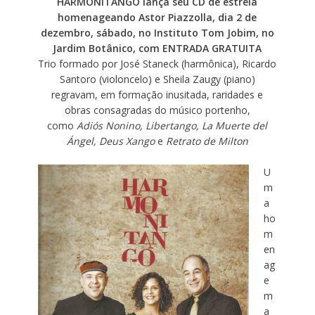
HARMONITANGO lança seu CD de estreia
homenageando Astor Piazzolla, dia 2 de
dezembro, sábado, no Instituto Tom Jobim, no
Jardim Botânico, com ENTRADA GRATUITA
Trio formado por José Staneck (harmônica), Ricardo
Santoro (violoncelo) e Sheila Zaugy (piano)
regravam, em formação inusitada, raridades e
obras consagradas do músico portenho,
como
Adiós Nonino, Libertango, La Muerte del
Ángel, Deus Xango
e
Retrato de Milton
U
m
a
ho
m
en
ag
e
m
a