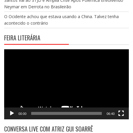
Santos Vai ao STJD e Amplia Crise Após Polêmica Envolvendo
Neymar em Derrota no Brasileirão
O Ocidente achou que estava usando a China. Talvez tenha
acontecido o contrário
FEIRA LITERÁRIA
Tocador
de
vídeo
00:00
06:40
CONVERSA LIVE COM ATRIZ GUI SOARRÊ