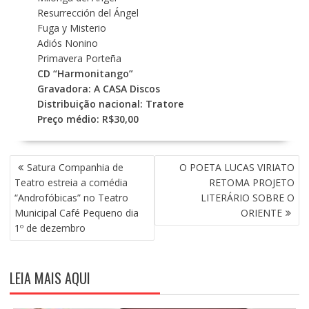
Resurrección del Ángel
Fuga y Misterio
Adiós Nonino
Primavera Porteña
CD “Harmonitango”
Gravadora: A CASA Discos
Distribuição nacional: Tratore
Preço médio: R$30,00
N
Satura Companhia de
O POETA LUCAS VIRIATO
A
Teatro estreia a comédia
RETOMA PROJETO
V
“Androfóbicas” no Teatro
LITERÁRIO SOBRE O
E
Municipal Café Pequeno dia
ORIENTE
G
1º de dezembro
A
Ç
Ã
LEIA MAIS AQUI
O
D