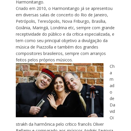
Harmonitango.
Criado em 2010, o Harmonitango já se apresentou
em diversas salas de concerto do Rio de Janeiro,
Petrópolis, Teresópolis, Nova Friburgo, Brasília,
Goiânia, Maringá, Londrina etc, sempre com grande
receptividade do público e da crítica especializada, e
tem como seu principal objetivo a divulgação da
música de Piazzolla e também dos grandes
compositores brasileiros, sempre com arranjos
feitos pelos próprios músicos.
Ch
a
m
ad
o
de
Da
vid
Oï
strakh da harmônica pelo crítico francês Oliver
Bellamy e comparado aos músicos Andrés Segovia