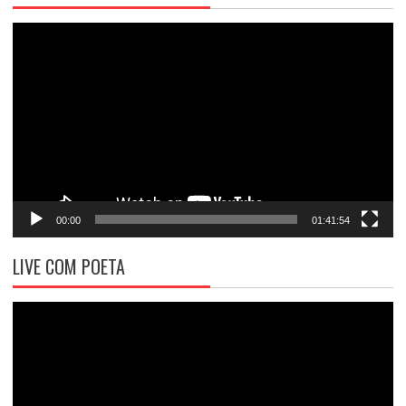
Tocador
de
vídeo
00:00
01:41:54
LIVE COM POETA
Tocador
de
vídeo