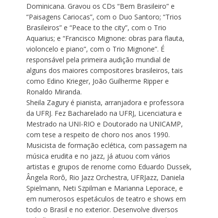
Dominicana. Gravou os CDs “Bem Brasileiro” e
“Paisagens Cariocas”, com o Duo Santoro; “Trios
Brasileiros” e “Peace to the city”, com o Trio
Aquarius; e “Francisco Mignone: obras para flauta,
violoncelo e piano”, com o Trio Mignone”. É
responsável pela primeira audição mundial de
alguns dos maiores compositores brasileiros, tais
como Edino Krieger, João Guilherme Ripper e
Ronaldo Miranda.
Sheila Zagury é pianista, arranjadora e professora
da UFRJ. Fez Bacharelado na UFRJ, Licenciatura e
Mestrado na UNI-RIO e Doutorado na UNICAMP,
com tese a respeito de choro nos anos 1990.
Musicista de formação eclética, com passagem na
música erudita e no jazz, já atuou com vários
artistas e grupos de renome como Eduardo Dussek,
Ângela Rorô, Rio Jazz Orchestra, UFRJazz, Daniela
Spielmann, Neti Szpilman e Marianna Leporace, e
em numerosos espetáculos de teatro e shows em
todo o Brasil e no exterior. Desenvolve diversos