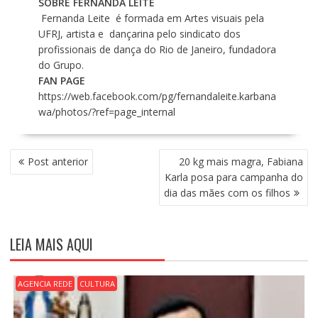
SOBRE FERNANDA LEITE
Fernanda Leite é formada em Artes visuais pela
UFRJ, artista e dançarina pelo sindicato dos
profissionais de dança do Rio de Janeiro, fundadora
do Grupo.
FAN PAGE
https://web.facebook.com/pg/fernandaleite.karbana
wa/photos/?ref=page_internal
N
Post anterior
20 kg mais magra, Fabiana
A
Karla posa para campanha do
V
dia das mães com os filhos
E
G
A
LEIA MAIS AQUI
Ç
Ã
O
AGENCIA REDE
CULTURA
D
E