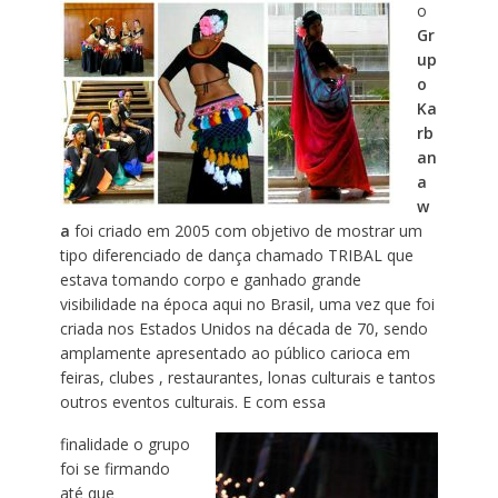
o
Gr
up
o
Ka
rb
an
a
w
a
foi criado em 2005 com objetivo de mostrar um
tipo diferenciado de dança chamado TRIBAL que
estava tomando corpo e ganhado grande
visibilidade na época aqui no Brasil, uma vez que foi
criada nos Estados Unidos na década de 70, sendo
amplamente apresentado ao público carioca em
feiras, clubes , restaurantes, lonas culturais e tantos
outros eventos culturais. E com essa
finalidade o grupo
foi se firmando
até que