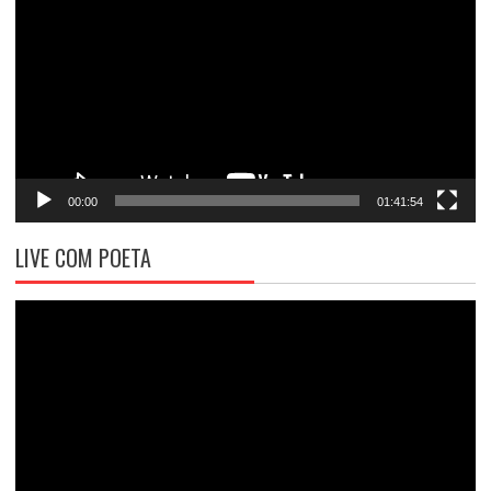
vídeo
00:00
01:41:54
LIVE COM POETA
Tocador
de
vídeo