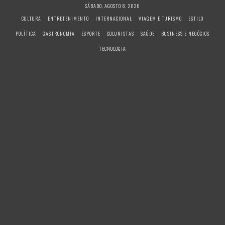
S
SÁBADO, AGOSTO 8, 2026
k
CULTURA
ENTRETENIMENTO
INTERNACIONAL
VIAGEM E TURISMO
ESTILO
i
POLÍTICA
GASTRONOMIA
ESPORTE
COLUNISTAS
SAÚDE
BUSINESS E NEGÓCIOS
p
t
TECNOLOGIA
o
c
o
n
t
e
n
t