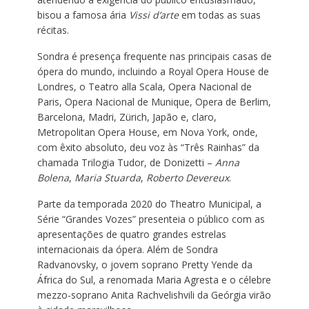
bisou a famosa ária
Vissi d’arte
em todas as suas
récitas.
Sondra é presença frequente nas principais casas de
ópera do mundo, incluindo a Royal Opera House de
Londres, o Teatro alla Scala, Opera Nacional de
Paris, Opera Nacional de Munique, Opera de Berlim,
Barcelona, Madri, Zürich, Japão e, claro,
Metropolitan Opera House, em Nova York, onde,
com êxito absoluto, deu voz às “Três Rainhas” da
chamada Trilogia Tudor, de Donizetti –
Anna
Bolena
,
Maria Stuarda
,
Roberto Devereux
.
Parte da temporada 2020 do Theatro Municipal, a
Série “Grandes Vozes” presenteia o público com as
apresentações de quatro grandes estrelas
internacionais da ópera. Além de Sondra
Radvanovsky, o jovem soprano Pretty Yende da
África do Sul, a renomada Maria Agresta e o célebre
mezzo-soprano Anita Rachvelishvili da Geórgia virão