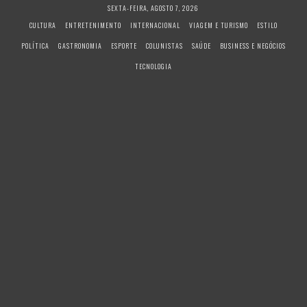
S
SEXTA-FEIRA, AGOSTO 7, 2026
k
CULTURA
ENTRETENIMENTO
INTERNACIONAL
VIAGEM E TURISMO
ESTILO
i
POLÍTICA
GASTRONOMIA
ESPORTE
COLUNISTAS
SAÚDE
BUSINESS E NEGÓCIOS
p
t
TECNOLOGIA
o
c
o
n
t
e
n
t