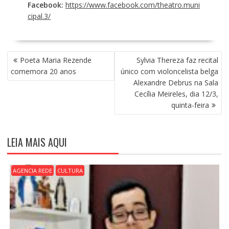
Facebook:
https://www.facebook.com/theatro.muni
cipal.3/
N
Poeta Maria Rezende
Sylvia Thereza faz recital
A
comemora 20 anos
único com violoncelista belga
V
Alexandre Debrus na Sala
E
Cecília Meireles, dia 12/3,
G
quinta-feira
A
Ç
Ã
LEIA MAIS AQUI
O
D
E
AGENCIA REDE
CULTURA
P
O
S
T