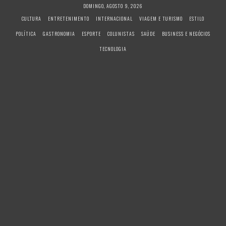
S
DOMINGO, AGOSTO 9, 2026
k
CULTURA
ENTRETENIMENTO
INTERNACIONAL
VIAGEM E TURISMO
ESTILO
i
POLÍTICA
GASTRONOMIA
ESPORTE
COLUNISTAS
SAÚDE
BUSINESS E NEGÓCIOS
p
t
TECNOLOGIA
o
c
o
n
t
e
n
t