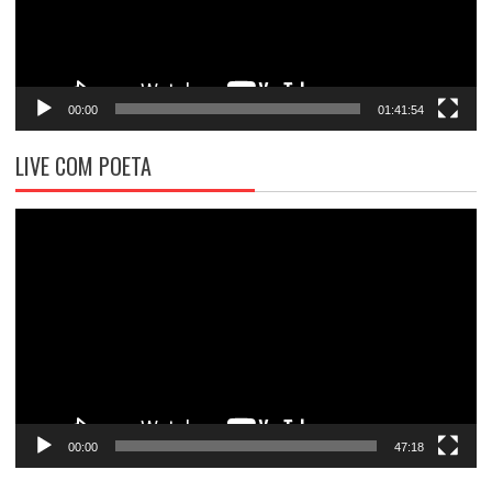
00:00
01:41:54
LIVE COM POETA
Tocador
de
vídeo
00:00
47:18