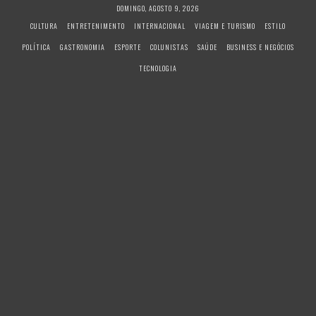
S
DOMINGO, AGOSTO 9, 2026
k
CULTURA
ENTRETENIMENTO
INTERNACIONAL
VIAGEM E TURISMO
ESTILO
i
POLÍTICA
GASTRONOMIA
ESPORTE
COLUNISTAS
SAÚDE
BUSINESS E NEGÓCIOS
p
t
TECNOLOGIA
o
c
o
n
t
e
n
t