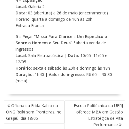
4
–
Exposição
Local:
Galeria 2
Data:
03 (abertura) a 26 de maio (encerramento)
Horário: quarta a domingo de 16h às 20h
Entrada Franca
5 – Peça “Missa Para Clarice – Um Espetáculo
Sobre o Homem e Seu Deus” *
aberta venda de
ingressos
Local:
Sala Eletroacústica |
Data:
10/05 11/05 e
12/05
Horário:
sexta e sábado às 20h e domingo às 18h
Duração:
1h40 |
Valor do ingresso:
R$ 60 | R$ 30
(meia)
N
Oficina da Frida Kahlo na
Escola Politécnica da UFRJ
A
ONG Reiki sem Fronteiras, no
oferece MBA em Gestão
V
Grajaú, dia 18/05
Estratégica de Alta
E
Performance