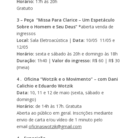
Horário:
17h às 20h
Gratuito
3 – Peça “Missa Para Clarice – Um Espetáculo
Sobre o Homem e Seu Deus” *
aberta venda de
ingressos
Local:
Sala Eletroacústica |
Data:
10/05 11/05 e
12/05
Horário:
sexta e sábado às 20h e domingo às 18h
Duração:
1h40 |
Valor do ingresso:
R$ 60 | R$ 30
(meia)
4 . Oficina “Wotzik e o Movimento” – com Dani
Calichio e Eduardo Wotzik
Data:
10, 11 e 12 de maio (sexta,
sábado e
domingo)
Horário:
de 14h às 17h. Gratuita
Aberta ao público em geral. Inscrições mediante
envio de carta e/ou vídeo de 1 minuto pelo
email
oficinaswotzik@gmail.com