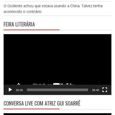
O Ocidente achou que estava usando a China. Talvez tenha
acontecido o contrário
FEIRA LITERÁRIA
Tocador
de
vídeo
00:00
06:40
CONVERSA LIVE COM ATRIZ GUI SOARRÊ