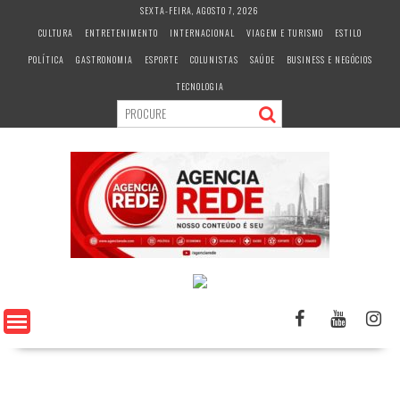
S
SEXTA-FEIRA, AGOSTO 7, 2026
k
CULTURA
ENTRETENIMENTO
INTERNACIONAL
VIAGEM E TURISMO
ESTILO
i
POLÍTICA
GASTRONOMIA
ESPORTE
COLUNISTAS
SAÚDE
BUSINESS E NEGÓCIOS
p
t
TECNOLOGIA
o
c
o
n
t
e
n
t