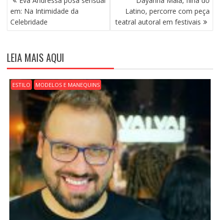
Eva Andressa posa sensual
Dayanna Maia, filha do
A
em: Na Intimidade da
Latino, percorre com peça
V
Celebridade
teatral autoral em festivais
E
G
A
LEIA MAIS AQUI
Ç
Ã
O
ESTILO
MODELOS E MANEQUINS
D
E
P
O
S
T