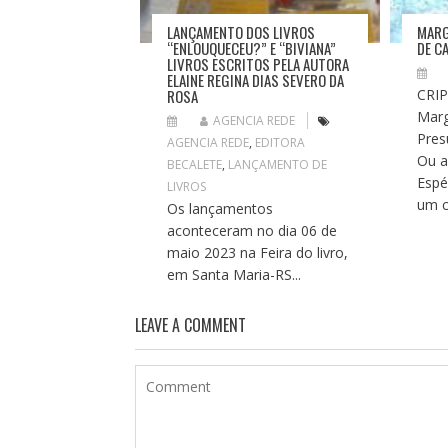
LANÇAMENTO DOS LIVROS
MARG
“ENLOUQUECEU?” E “BIVIANA”
DE C
LIVROS ESCRITOS PELA AUTORA
ELAINE REGINA DIAS SEVERO DA
ROSA
CRI
Marg
AGENCIA REDE
Pres
AGENCIA REDE
,
EDITORA
Ou a
BECALETE
,
LANÇAMENTO DE
Espé
LIVROS
um c
Os lançamentos
aconteceram no dia 06 de
maio 2023 na Feira do livro,
em Santa Maria-RS...
LEAVE A COMMENT