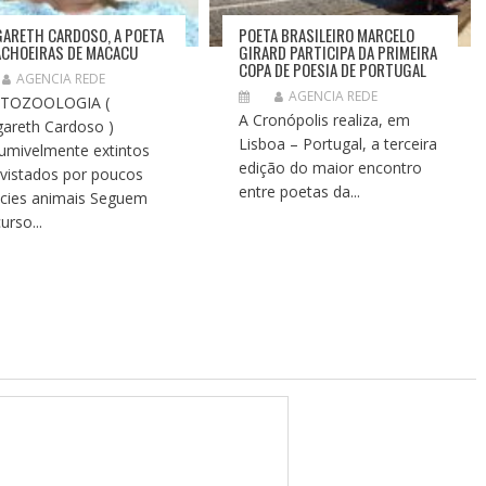
ARETH CARDOSO, A POETA
POETA BRASILEIRO MARCELO
ACHOEIRAS DE MACACU
GIRARD PARTICIPA DA PRIMEIRA
COPA DE POESIA DE PORTUGAL
AGENCIA REDE
AGENCIA REDE
PTOZOOLOGIA (
A Cronópolis realiza, em
areth Cardoso )
Lisboa – Portugal, a terceira
umivelmente extintos
edição do maior encontro
vistados por poucos
entre poetas da...
cies animais Seguem
urso...