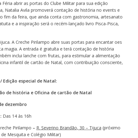
 Féria abrir as portas do Clube Militar para sua edição
isca, Natalia Avila promoverá contação de história no events e
 o fim da feira, que ainda conta com gastronomia, artesanato
atuita e a inspiração será o recém-lançado livro Pisca-Pisca,
juca. A Creche Pirilampo abre suas portas para encantar oes
 magia. A entrada é gratuíta e terá contação de história
mbém inclui lanche com frutas, para estimular a alimentação
na infantil de cartão de Natal, com contribuição consciente,
 / Edição especial de Natal:
o de história e Oficina de cartão de Natal
 de dezembro
o:
Das 14 às 16h
reche Pirilampo
–
R. Severino Brandão, 30 – Tijuca
(próximo
 de Mesquita e Colégio Militar)