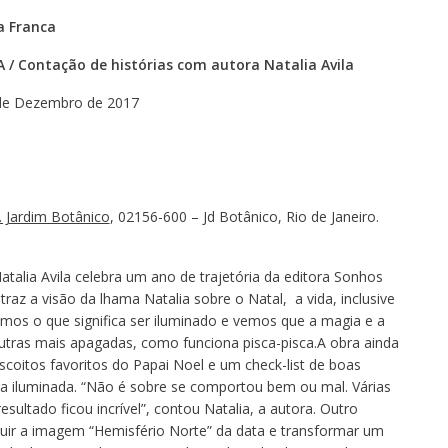
a Franca
A / Contação de histórias com autora Natalia Avila
de Dezembro de 2017
. Jardim Botânico
, 02156-600 – Jd Botânico, Rio de Janeiro.
atalia Avila celebra um ano de trajetória da editora Sonhos
traz a visão da lhama Natalia sobre o Natal, a vida, inclusive
imos o que significa ser iluminado e vemos que a magia e a
utras mais apagadas, como funciona pisca-pisca.A obra ainda
scoitos favoritos do Papai Noel e um check-list de boas
ça iluminada. “Não é sobre se comportou bem ou mal. Várias
sultado ficou incrível”, contou Natalia, a autora. Outro
truir a imagem “Hemisfério Norte” da data e transformar um