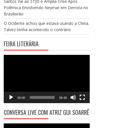
Santos Vai ao STJD e Amplia Crise Após
Polêmica Envolvendo Neymar em Derrota no
Brasileirão
O Ocidente achou que estava usando a China.
Talvez tenha acontecido o contrário
FEIRA LITERÁRIA
Tocador
de
vídeo
00:00
06:40
CONVERSA LIVE COM ATRIZ GUI SOARRÊ
Tocador