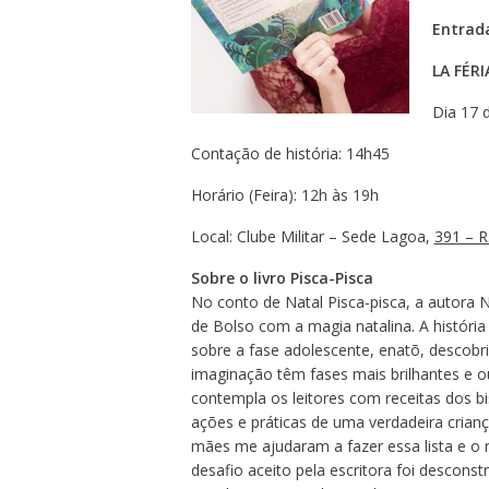
Entrad
LA FÉRI
Dia 17 
Contação de história: 14h45
Horário (Feira): 12h às 19h
Local: Clube Militar – Sede Lagoa,
391 – R
Sobre o livro Pisca-Pisca
No conto de Natal Pisca-pisca, a autora N
de Bolso com a magia natalina. A história 
sobre a fase adolescente, enatõ, descobr
imaginação têm fases mais brilhantes e o
contempla os leitores com receitas dos bi
ações e práticas de uma verdadeira crian
mães me ajudaram a fazer essa lista e o re
desafio aceito pela escritora foi descons