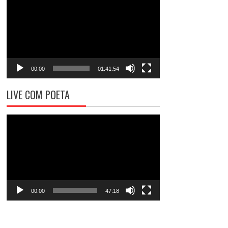
de
vídeo
00:00
01:41:54
LIVE COM POETA
Tocador
de
vídeo
00:00
47:18