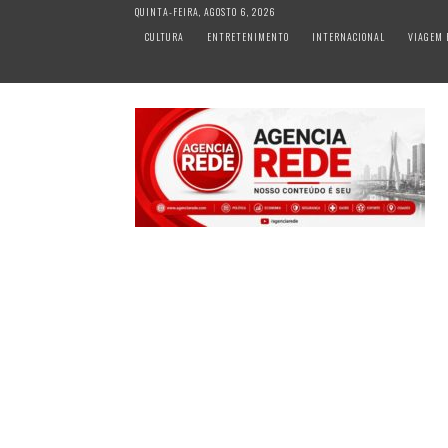
S
QUINTA-FEIRA, AGOSTO 6, 2026
k
CULTURA
ENTRETENIMENTO
INTERNACIONAL
VIAGEM 
i
p
t
o
c
o
n
t
e
n
t