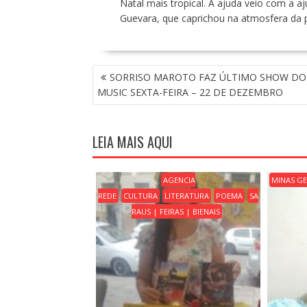
Natal mais tropical. A ajuda veio com a a
Guevara, que caprichou na atmosfera da p
N
SORRISO MAROTO FAZ ÚLTIMO SHOW DO
A
MUSIC SEXTA-FEIRA – 22 DE DEZEMBRO
V
E
G
LEIA MAIS AQUI
A
Ç
Ã
AGENCIA
MINAS GE
O
REDE
CULTURA
LITERATURA
POEMA
SA
D
RAUS | FEIRAS | BIENAIS
E
P
O
S
T