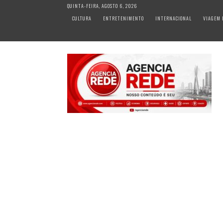
S
QUINTA-FEIRA, AGOSTO 6, 2026
k
CULTURA
ENTRETENIMENTO
INTERNACIONAL
VIAGEM 
i
p
t
o
c
o
n
t
e
n
t