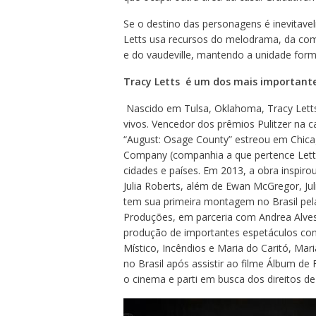
Se o destino das personagens é inevitavel
Letts usa recursos do melodrama, da co
e do vaudeville, mantendo a unidade forma
Tracy Letts é um dos mais important
Nascido em Tulsa, Oklahoma, Tracy Lett
vivos. Vencedor dos prêmios Pulitzer na 
“August: Osage County” estreou em Chic
Company (companhia a que pertence Letts
cidades e países. Em 2013, a obra inspiro
Julia Roberts, além de Ewan McGregor, Ju
tem sua primeira montagem no Brasil pel
Produções, em parceria com Andrea Alves 
produção de importantes espetáculos com
Místico, Incêndios e Maria do Caritó, Mar
no Brasil após assistir ao filme Álbum de
o cinema e parti em busca dos direitos d