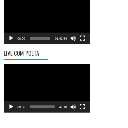
de
vídeo
00:00
01:41:54
LIVE COM POETA
Tocador
de
vídeo
00:00
47:18