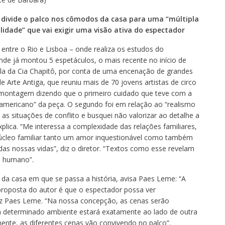
 divide o palco nos cômodos da casa para uma “múltipla
alidade”
que vai exigir uma visão ativa do espectador
 entre o Rio e Lisboa – onde realiza os estudos do
de já montou 5 espetáculos, o mais recente no início de
la da Cia Chapitô, por conta de uma encenação de grandes
Arte Antiga, que reuniu mais de 70 jovens artistas de circo
 montagem dizendo que o primeiro cuidado que teve com a
-americano” da peça. O segundo foi em relação ao “realismo
 as situações de conflito e busquei não valorizar ao detalhe a
lica. “Me interessa a complexidade das relações familiares,
úcleo familiar tanto um amor inquestionável como também
as nossas vidas”, diz o diretor. “Textos como esse revelam
o humano”.
a casa em que se passa a história, avisa Paes Leme: “A
roposta do autor é que o espectador possa ver
z Paes Leme. “Na nossa concepção, as cenas serão
 determinado ambiente estará exatamente ao lado de outra
ente, as diferentes cenas vão convivendo no palco”.