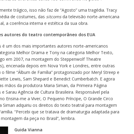
mente trágico, isso não faz de “Agosto” uma tragédia. Tracy
média de costumes, das
sitcoms
da televisão norte-americana
l, a coerência interna e estética da sua obra.
es autores do teatro contemporâneo dos EUA
s é um dos mais importantes autores norte-americanos
categoria Melhor Drama e Tony na categoria Melhor Texto,
ago em 2007, na montagem do Steppenwolf Theatre
), encenada depois em Nova York e Londres, entre outras
u o filme “Álbum de Família” protagonizado por Meryl Streep e
liette Lewis, Sam Shepard e Benedict Cumberbatch. E agora
as mãos da produtora Maria Siman, da Primeira Página
e Sarau Agência de Cultura Brasileira. Responsável pela
o Ensina-me a Viver, O Pequeno Príncipe, O Grande Circo
ia Siman adquiriu os direitos do texto teatral para montagem
 Família. “Percebi que se tratava de dramaturgia adaptada para
e montagem da peça no Brasil”, lembra.
Guida Vianna