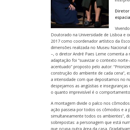
Diretor
espaci
Vivendo
Doutorado na Universidade de Lisboa e on
2017 como coordenador artístico da Esco
dimensões realizada no Museu Nacional de 
–, o diretor André Paes Leme comenta a
adaptação foi “suavizar o contexto norte
acentuado” proposto pelo autor: “Priorizei
construção do ambiente de cada cena”, exp
a intensidade com que depositamos no n
despejamos as angústias e inseguranças d
o quanto imprevisível é o comportament
A montagem divide o palco nos cômodos d
ação passeia por todos os cômodos e a p
simultaneamente todos os ambientes”, di
sobrepostas: a personagem que está num
que ocupa outra área da casa. Gradativam