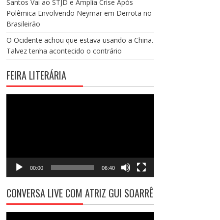
Santos Vai ao STJD e Amplia Crise Após
Polêmica Envolvendo Neymar em Derrota no
Brasileirão
O Ocidente achou que estava usando a China.
Talvez tenha acontecido o contrário
FEIRA LITERÁRIA
Tocador
de
vídeo
00:00
06:40
CONVERSA LIVE COM ATRIZ GUI SOARRÊ
Tocador