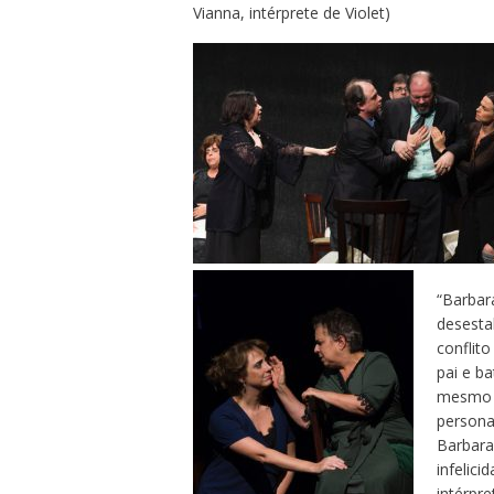
Vianna, intérprete de Violet)
“Barbar
desesta
conflito
pai e ba
mesmo d
persona
Barbara 
infelici
intérpre