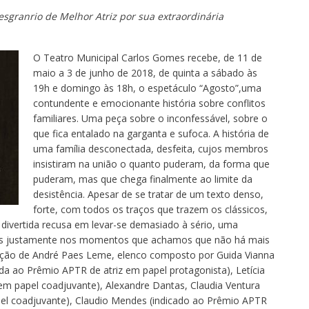
sgranrio de Melhor Atriz por sua extraordinária
O Teatro Municipal Carlos Gomes recebe, de 11 de
maio a 3 de junho de 2018, de quinta a sábado às
19h e domingo às 18h, o espetáculo “Agosto”,uma
contundente e emocionante história sobre conflitos
familiares. Uma peça sobre o inconfessável, sobre o
que fica entalado na garganta e sufoca. A história de
uma família desconectada, desfeita, cujos membros
insistiram na união o quanto puderam, da forma que
puderam, mas que chega finalmente ao limite da
desistência. Apesar de se tratar de um texto denso,
forte, com todos os traços que trazem os clássicos,
divertida recusa em levar-se demasiado à sério, uma
icas justamente nos momentos que achamos que não há mais
eção de André Paes Leme, elenco composto por Guida Vianna
da ao Prêmio APTR de atriz em papel protagonista), Letícia
 em papel coadjuvante), Alexandre Dantas, Claudia Ventura
pel coadjuvante), Claudio Mendes (indicado ao Prêmio APTR