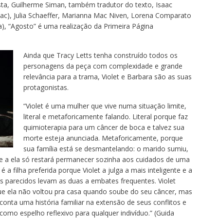
sta, Guilherme Siman, também tradutor do texto, Isaac
aac), Julia Schaeffer, Marianna Mac Niven, Lorena Comparato
a), “Agosto” é uma realização da Primeira Página
Ainda que Tracy Letts tenha construído todos os
personagens da peça com complexidade e grande
relevância para a trama, Violet e Barbara são as suas
protagonistas.
“Violet é uma mulher que vive numa situação limite,
literal e metaforicamente falando. Literal porque faz
quimioterapia para um câncer de boca e talvez sua
morte esteja anunciada. Metaforicamente, porque
sua família está se desmantelando: o marido sumiu,
r e a ela só restará permanecer sozinha aos cuidados de uma
 filha preferida porque Violet a julga a mais inteligente e a
 parecidos levam as duas a embates frequentes. Violet
e ela não voltou pra casa quando soube do seu câncer, mas
onta uma história familiar na extensão de seus conflitos e
 como espelho reflexivo para qualquer indivíduo.” (Guida