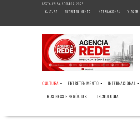
S
SEXTA-FEIRA, AGOSTO 7, 2026
k
CULTURA
ENTRETENIMENTO
INTERNACIONAL
VIAGEM 
i
p
t
o
c
o
n
t
e
n
CULTURA
ENTRETENIMENTO
INTERNACIONAL
t
BUSINESS E NEGÓCIOS
TECNOLOGIA