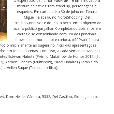
O espetáculo de humor
#SóPraRir
é uma inovadora
mistura de estilos: tem stand up, personagens e
esquetes. Em cartaz até a 30 de julho no Teatro
Miguel Falabella, no NorteShopping, Del
Castilho,Zona Norte do Rio, a peça tem o objetivo de
fazer o público gargalhar. Completando dois anos em
cartaz e se consolidando com um dos principais
shows de humor da noite carioca, #SóPrarir é pura
ndo o mix hilariante ao sugerir no início das apresentações
sadas em todas as cenas. Com isso, a cada semana novidades
tes Estevan Nabote (Prêmio Multishow de Humor 2017), Jr.
), Aarhon Pinheiro (Multishow
), Israel Linhares (Terapia do
s) e Hellen Suque (Terapia do Riso).
. Av. Dom Hélder Câmara, 5332, Del Castilho, Rio de Janeiro.