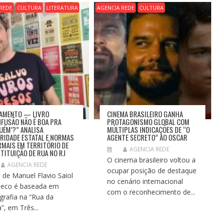
REDE
CULTURA
LITERATURA
AGENCIA REDE
CULTURA
AMENTO — LIVRO
CINEMA BRASILEIRO GANHA
NFUSÃO NÃO É BOA PRA
PROTAGONISMO GLOBAL COM
UÉM’?” ANALISA
MÚLTIPLAS INDICAÇÕES DE “O
RIDADE ESTATAL E NORMAS
AGENTE SECRETO” AO OSCAR
RMAIS EM TERRITÓRIO DE
AGENCIA REDE
TITUIÇÃO DE RUA NO RJ
O cinema brasileiro voltou a
AGENCIA REDE
ocupar posição de destaque
 de Manuel Flavio Saiol
no cenário internacional
eco é baseada em
com o reconhecimento de...
grafia na “Rua da
”, em Três...