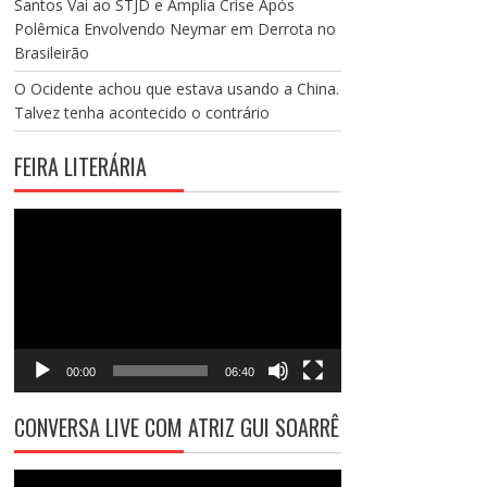
Santos Vai ao STJD e Amplia Crise Após
Polêmica Envolvendo Neymar em Derrota no
Brasileirão
O Ocidente achou que estava usando a China.
Talvez tenha acontecido o contrário
FEIRA LITERÁRIA
Tocador
de
vídeo
00:00
06:40
CONVERSA LIVE COM ATRIZ GUI SOARRÊ
Tocador