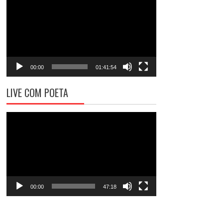
de
vídeo
00:00
01:41:54
LIVE COM POETA
Tocador
de
vídeo
00:00
47:18