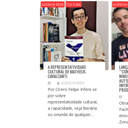
Ã
AGENCIA REDE
CULTURA
AGENCIA 
O
D
E
P
O
S
T
A REPRESENTATIVIDADE
LANÇ
CULTURAL DE MATHEUS
“’CO
CAVALCANTI
NING
AUTO
AGENCIA REDE
INFO
Por Cícero Felipe Infere-se
PROS
por sobre
representatividade cultural,
Obra
a capacidade, seja literária
Pach
ou oriunda de qualquer...
etno
Zona