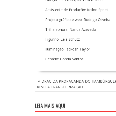
Assistente de Produção: Keilon Spneli
Projeto gráfico e web: Rodrigo Oliveira
Trilha sonora: Nanda Azevedo
Figurino: Leia Schutz
Iluminação: Jackosn Taylor
Cenário: Coreia Santos
N
DRAG DA PROPAGANDA DO HAMBÚRGUE
A
REVELA TRANSFORMAÇÃO
V
E
G
LEIA MAIS AQUI
A
Ç