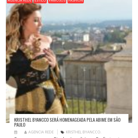
AGENCIA REDE
ESTILO
FAMOSOS
FASHION
D
E
P
O
S
T
KRISTHEL BYANCCO SERÁ HOMENAGEADA PELA ABIME EM SÃO
PAULO
AGENCIA REDE
KRISTHEL BYANCCO.