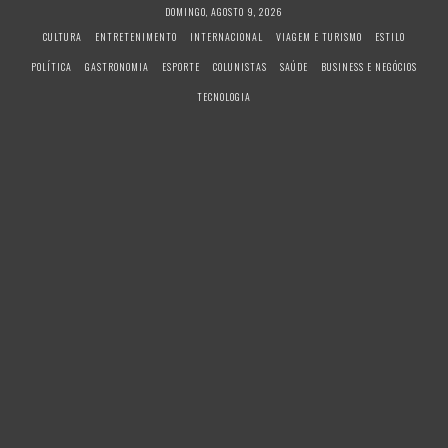
S
DOMINGO, AGOSTO 9, 2026
k
CULTURA
ENTRETENIMENTO
INTERNACIONAL
VIAGEM E TURISMO
ESTILO
i
POLÍTICA
GASTRONOMIA
ESPORTE
COLUNISTAS
SAÚDE
BUSINESS E NEGÓCIOS
p
t
TECNOLOGIA
o
c
o
n
t
e
n
t