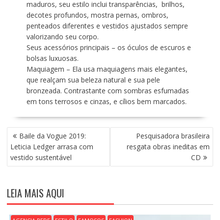
maduros, seu estilo inclui transparências, brilhos,
decotes profundos, mostra pernas, ombros,
penteados diferentes e vestidos ajustados sempre
valorizando seu corpo.
Seus acessórios principais – os óculos de escuros e
bolsas luxuosas.
Maquiagem – Ela usa maquiagens mais elegantes,
que realçam sua beleza natural e sua pele
bronzeada. Contrastante com sombras esfumadas
em tons terrosos e cinzas, e cílios bem marcados.
N
Baile da Vogue 2019:
Pesquisadora brasileira
A
Leticia Ledger arrasa com
resgata obras ineditas em
V
vestido sustentável
CD
E
G
A
LEIA MAIS AQUI
Ç
Ã
O