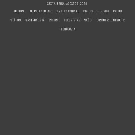
S
SEXTA-FEIRA, AGOSTO 7, 2026
k
CULTURA
ENTRETENIMENTO
INTERNACIONAL
VIAGEM E TURISMO
ESTILO
i
POLÍTICA
GASTRONOMIA
ESPORTE
COLUNISTAS
SAÚDE
BUSINESS E NEGÓCIOS
p
t
TECNOLOGIA
o
c
o
n
t
e
n
t