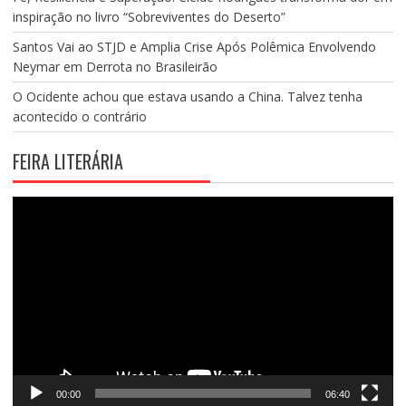
inspiração no livro “Sobreviventes do Deserto”
Santos Vai ao STJD e Amplia Crise Após Polêmica Envolvendo
Neymar em Derrota no Brasileirão
O Ocidente achou que estava usando a China. Talvez tenha
acontecido o contrário
FEIRA LITERÁRIA
Tocador
de
vídeo
00:00
06:40