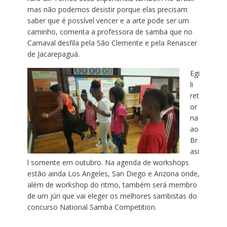
mas não podemos desistir porque elas precisam
saber que é possível vencer e a arte pode ser um
caminho, comenta a professora de samba que no
Carnaval desfila pela São Clemente e pela Renascer
de Jacarepaguá.
Egi
li
ret
or
na
ao
Br
asi
l somente em outubro. Na agenda de workshops
estão ainda Los Angeles, San Diego e Arizona onde,
além de workshop do ritmo, também será membro
de um júri que vai eleger os melhores sambistas do
concurso National Samba Competition.