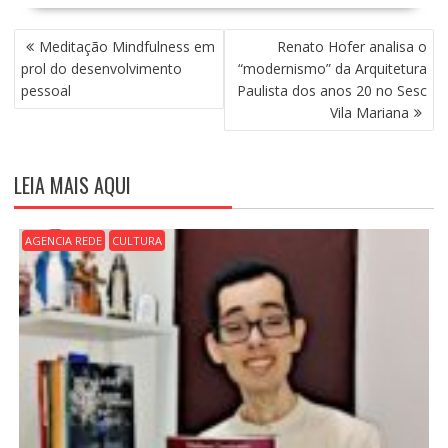
N
Meditação Mindfulness em
Renato Hofer analisa o
A
prol do desenvolvimento
“modernismo” da Arquitetura
V
pessoal
Paulista dos anos 20 no Sesc
E
Vila Mariana
G
A
Ç
LEIA MAIS AQUI
Ã
O
D
AGENCIA REDE
CULTURA
E
P
O
S
T