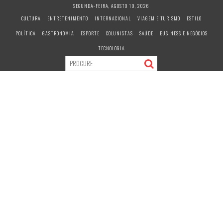
S
SEGUNDA-FEIRA, AGOSTO 10, 2026
k
CULTURA
ENTRETENIMENTO
INTERNACIONAL
VIAGEM E TURISMO
ESTILO
i
POLÍTICA
GASTRONOMIA
ESPORTE
COLUNISTAS
SAÚDE
BUSINESS E NEGÓCIOS
p
t
TECNOLOGIA
o
c
o
n
t
e
n
t