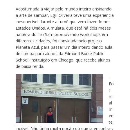
Acostumada a viajar pelo mundo inteiro ensinando
a arte de sambar, Egili Oliveira teve uma experiência
inesquecível durante a turnê que vem fazendo nos
Estados Unidos. A mulata, que está há dois meses
na terra do Tio Sam promovendo workshops em
diferentes cidades, foi convidada pelo projeto
Planeta Azul, para passar um dia inteiro dando aula
de samba para alunos da Edmund Burke Public
School, instituição em Chicago, que recebe alunos
de baixa renda.
–
Fo
i
re
al
m
en
te
incrível. Não tinha muita noção do que ia encontrar,