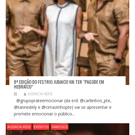
8ª EDIÇÃO DO FESTRIO JUDAICO VAI TER “PAGODE EM
HEBRAICO”
AGENCIA REDE
@grupoprateemocionar (da e/d: @carliinhos_pte,
@tannedely e @cimazinhopte) vai se apresentar e
promete emocionar o público...
AGENCIA REDE
EVENTOS
FAMOSOS