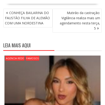
N
CONHEÇA BAILARINA DO
Mutirão da castração:
A
FAUSTÃO FILHA DE ALEMÃO
Vigilância realiza mais um
V
COM UMA NORDESTINA
agendamento nesta terça,
E
5
G
A
Ç
LEIA MAIS AQUI
Ã
O
D
AGENCIA REDE
FAMOSOS
E
P
O
S
T