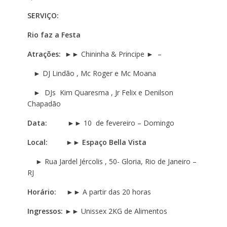
SERVIÇO:
Rio faz a Festa
Atrações:
►
► Chininha & Principe
►
–
►
DJ Lindão , Mc Roger e Mc Moana
►
DJs Kim Quaresma , Jr Felix e Denilson
Chapadão
Data:
►►
10 de fevereiro – Domingo
Local:
►►
Espaço Bella Vista
►
Rua Jardel Jércolis , 50- Gloria, Rio de Janeiro –
RJ
Horário:
►► A partir das 20 horas
Ingressos:
►► Unissex 2KG de Alimentos