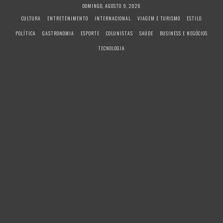
S
DOMINGO, AGOSTO 9, 2026
k
CULTURA
ENTRETENIMENTO
INTERNACIONAL
VIAGEM E TURISMO
ESTILO
i
POLÍTICA
GASTRONOMIA
ESPORTE
COLUNISTAS
SAÚDE
BUSINESS E NEGÓCIOS
p
t
TECNOLOGIA
o
c
o
n
t
e
n
t