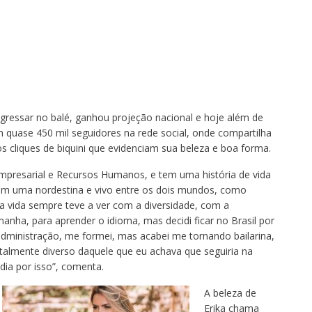
ngressar no balé, ganhou projeção nacional e hoje além de
em quase 450 mil seguidores na rede social, onde compartilha
s cliques de biquini que evidenciam sua beleza e boa forma.
mpresarial e Recursos Humanos, e tem uma história de vida
com uma nordestina e vivo entre os dois mundos, como
a vida sempre teve a ver com a diversidade, com a
manha, para aprender o idioma, mas decidi ficar no Brasil por
administração, me formei, mas acabei me tornando bailarina,
talmente diverso daquele que eu achava que seguiria na
ia por isso”, comenta.
A beleza de
Erika chama