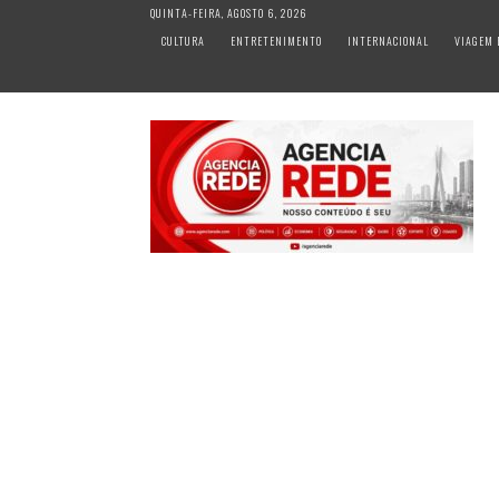
S
QUINTA-FEIRA, AGOSTO 6, 2026
k
CULTURA
ENTRETENIMENTO
INTERNACIONAL
VIAGEM 
i
p
t
o
c
o
n
t
e
n
t