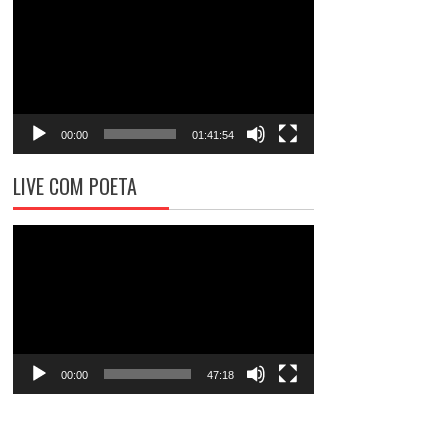
de
vídeo
00:00
01:41:54
LIVE COM POETA
Tocador
de
vídeo
00:00
47:18