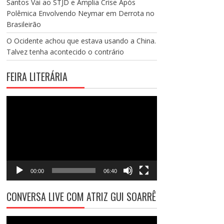
Santos Vai ao STJD e Amplia Crise Após
Polêmica Envolvendo Neymar em Derrota no
Brasileirão
O Ocidente achou que estava usando a China.
Talvez tenha acontecido o contrário
FEIRA LITERÁRIA
Tocador
de
vídeo
00:00
06:40
CONVERSA LIVE COM ATRIZ GUI SOARRÊ
Tocador