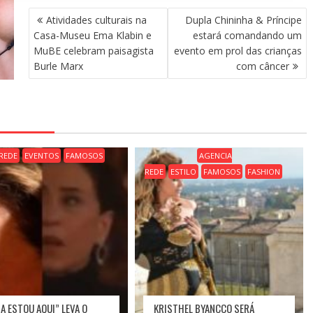
N
Atividades culturais na
Dupla Chininha & Príncipe
A
Casa-Museu Ema Klabin e
estará comandando um
V
MuBE celebram paisagista
evento em prol das crianças
E
Burle Marx
com câncer
G
A
Ç
Ã
O
D
REDE
EVENTOS
FAMOSOS
AGENCIA
E
REDE
ESTILO
FAMOSOS
FASHION
P
O
S
T
DA ESTOU AQUI” LEVA O
KRISTHEL BYANCCO SERÁ