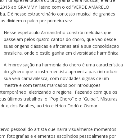
 Foi apresentadora do programa Cena Musical, e entre
em 2015 ao GRAMMY latino com o cd “VERDE AMARELO
 E é nesse extraordinário contesto musical de grandes
tas dividem o palco por primeira vez.
Nesse espetáculo Armandinho constrói melodias que
passeiam pelos quatro cantos do choro, que vão desde
suas origens clássicas e africanas até a sua consolidação
brasileira, onde o estilo ganha em diversidade harmônica.
A improvisação na harmonia do choro é uma característica
do gênero que o instrumentista aproveita para introduzir
sua veia carnavalesca, com novidades dignas de um
mestre e com temas marcados por introduções
contemporâneo, eletrizando o regional. Fazendo com que os
us últimos trabalhos: o “Pop Choro” e o “Guibai”. Misturas
rix, dos Beatles, ao trio elétrico Dodô e Osmar.
ervo pessoal do artista que narra visualmente momentos
 com fotografias e elementos escolhidos pessoalmente por