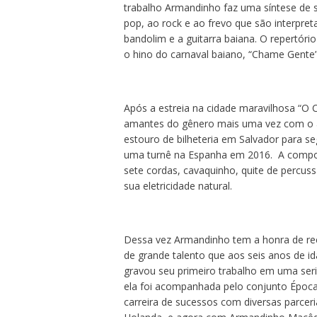
trabalho Armandinho faz uma síntese de s
pop, ao rock e ao frevo que são interpret
bandolim e a guitarra baiana. O repertór
o hino do carnaval baiano, “Chame Gente
Após a estreia na cidade maravilhosa “O C
amantes do gênero mais uma vez com o ac
estouro de bilheteria em Salvador para se
uma turnê na Espanha em 2016. A composi
sete cordas, cavaquinho, quite de percu
sua eletricidade natural.
Dessa vez Armandinho tem a honra de rec
de grande talento que aos seis anos de i
gravou seu primeiro trabalho em uma seri
ela foi acompanhada pelo conjunto Época
carreira de sucessos com diversas parce