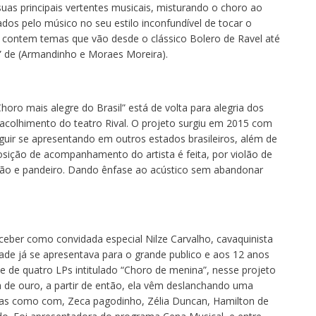
uas principais vertentes musicais, misturando o choro ao
ados pelo músico no seu estilo inconfundível de tocar o
io contem temas que vão desde o clássico Bolero de Ravel até
” de (Armandinho e Moraes Moreira).
horo mais alegre do Brasil” está de volta para alegria dos
olhimento do teatro Rival. O projeto surgiu em 2015 com
guir se apresentando em outros estados brasileiros, além de
ção de acompanhamento do artista é feita, por violão de
ssão e pandeiro. Dando ênfase ao acústico sem abandonar
eber como convidada especial Nilze Carvalho, cavaquinista
dade já se apresentava para o grande publico e aos 12 anos
e de quatro LPs intitulado “Choro de menina”, nesse projeto
 de ouro, a partir de então, ela vêm deslanchando uma
rias como com, Zeca pagodinho, Zélia Duncan, Hamilton de