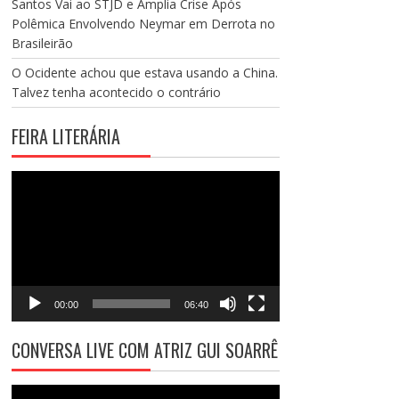
Santos Vai ao STJD e Amplia Crise Após
Polêmica Envolvendo Neymar em Derrota no
Brasileirão
O Ocidente achou que estava usando a China.
Talvez tenha acontecido o contrário
FEIRA LITERÁRIA
Tocador
de
vídeo
00:00
06:40
CONVERSA LIVE COM ATRIZ GUI SOARRÊ
Tocador