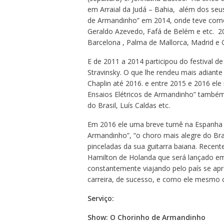
em Arraial da Judá – Bahia, além 
de Armandinho” em 2014, onde teve como 
Geraldo Azevedo, Fafá de Belém e etc. 201
Barcelona , Palma de Mallorca, Madrid e
E de 2011 a 2014 participou do festival 
Stravinsky. O que lhe rendeu mais adian
Chaplin até 2016. e entre 2015 e 2016 e
Ensaios Elétricos de Armandinho” també
do Brasil, Luís Caldas etc.
Em 2016 ele uma breve turnê na Espanha
Armandinho”, “o choro mais alegre do Bras
pinceladas da sua guitarra baiana. Recen
Hamilton de Holanda que será lançado em
constantemente viajando pelo país se a
carreira, de sucesso, e como ele mesmo
Serviço:
Show: O Chorinho de Armandinho