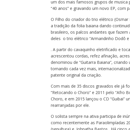
um dos mais famosos grupos de musica po
“40 anos” e gravando um novo EP, com part
O Filho do criador do trio elétrico (Osm
a tradição da folia baiana dando continui
brasileiro, os palcos andantes que fazem a
deles o trio elétrico “Armandinho Dodô 
. A partir do cavaquinho eletrificado e t
acrescentou cordas, refez afinação, acre
denominou de “Guitarra Baiana”, criando 
tornando cada vez mais, internacionaliza
patente original da criação.
Com mais de 35 discos gravados ele já f
“Retocando o Choro” e 2011 pelo “Afro 
Choro, e em 2015 lançou o CD “Guibai” 
rearranjadas por ele.
O solista sempre na ativa participa de in
como recentemente as Paraolimpíadas 2016
(sepultura) e. Johnatha Bastos. Há cinco 