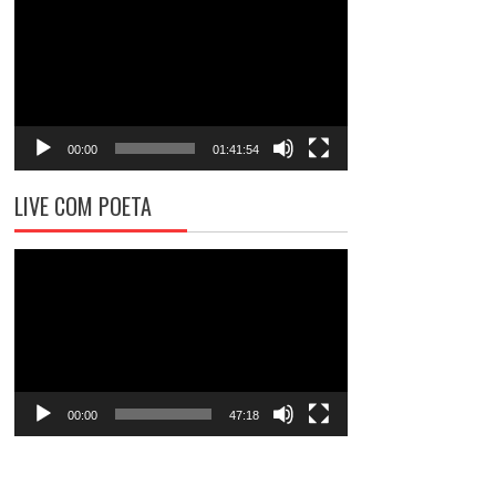
de
vídeo
00:00
01:41:54
LIVE COM POETA
Tocador
de
vídeo
00:00
47:18