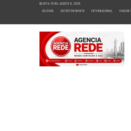
S
QUINTA-FEIRA, AGOSTO 6, 2026
k
CULTURA
ENTRETENIMENTO
INTERNACIONAL
VIAGEM 
i
p
t
o
c
o
n
t
e
n
t