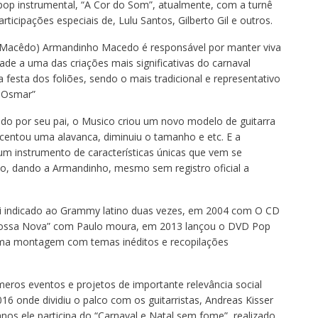
p instrumental, “A Cor do Som”, atualmente, com a turnê
icipações especiais de, Lulu Santos, Gilberto Gil e outros.
ar Macêdo) Armandinho Macedo é responsável por manter viva
dade a uma das criações mais significativas do carnaval
 festa dos foliões, sendo o mais tradicional e representativo
e Osmar”
ocado por seu pai, o Musico criou um novo modelo de guitarra
scentou uma alavanca, diminuiu o tamanho e etc. E a
um instrumento de características únicas que vem se
do, dando a Armandinho, mesmo sem registro oficial a
oi indicado ao Grammy latino duas vezes, em 2004 com O CD
Bossa Nova” com Paulo moura, em 2013 lançou o DVD Pop
uma montagem com temas inéditos e recopilações
úmeros eventos e projetos de importante relevância social
 onde dividiu o palco com os guitarristas, Andreas Kisser
anos ele participa do “Carnaval e Natal sem fome” realizado