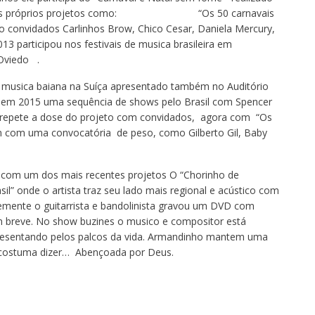
dos seus próprios projetos como: “Os 50 carnavais
convidados Carlinhos Brow, Chico Cesar, Daniela Mercury,
3 participou nos festivais de musica brasileira em
 Oviedo .
de musica baiana na Suíça apresentado também no Auditório
te em 2015 uma sequência de shows pelo Brasil com Spencer
le repete a dose do projeto com convidados, agora com “Os
m com uma convocatória de peso, como Gilberto Gil, Baby
 com um dos mais recentes projetos O “Chorinho de
il” onde o artista traz seu lado mais regional e acústico com
temente o guitarrista e bandolinista gravou um DVD com
 breve. No show buzines o musico e compositor está
presentando pelos palcos da vida. Armandinho mantem uma
 costuma dizer… Abençoada por Deus.