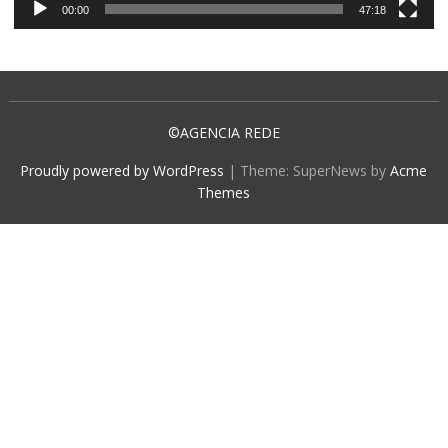
00:00
47:18
©AGENCIA REDE
Proudly powered by WordPress
|
Theme: SuperNews by
Acme
Themes