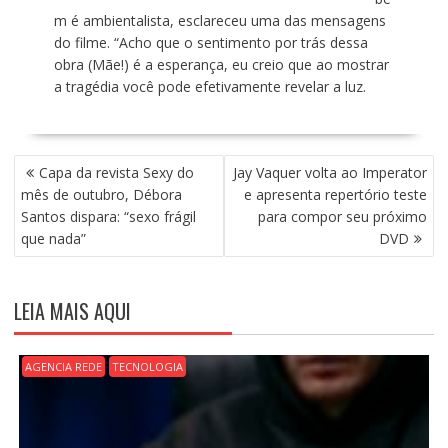
m é ambientalista, esclareceu uma das mensagens
do filme. “Acho que o sentimento por trás dessa
obra (Mãe!) é a esperança, eu creio que ao mostrar
a tragédia você pode efetivamente revelar a luz.
N
Capa da revista Sexy do
Jay Vaquer volta ao Imperator
A
mês de outubro, Débora
e apresenta repertório teste
V
Santos dispara: “sexo frágil
para compor seu próximo
E
que nada”
DVD
G
A
Ç
LEIA MAIS AQUI
Ã
O
D
AGENCIA REDE
TECNOLOGIA
E
P
O