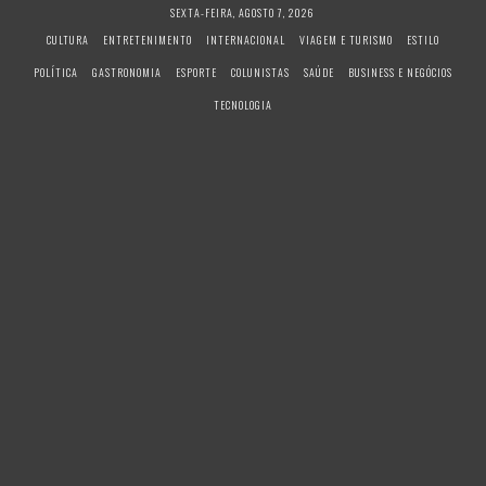
S
SEXTA-FEIRA, AGOSTO 7, 2026
k
CULTURA
ENTRETENIMENTO
INTERNACIONAL
VIAGEM E TURISMO
ESTILO
i
POLÍTICA
GASTRONOMIA
ESPORTE
COLUNISTAS
SAÚDE
BUSINESS E NEGÓCIOS
p
t
TECNOLOGIA
o
c
o
n
t
e
n
t