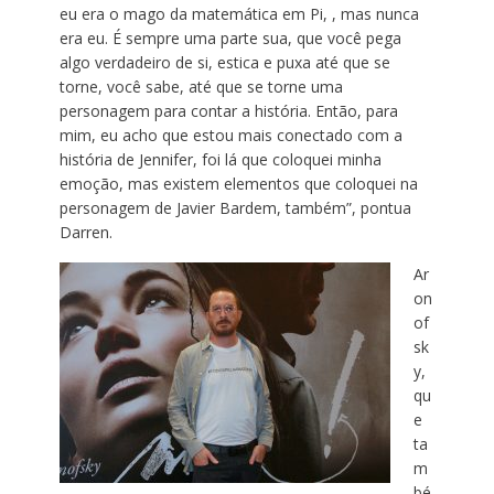
eu era o mago da matemática em Pi, , mas nunca
era eu. É sempre uma parte sua, que você pega
algo verdadeiro de si, estica e puxa até que se
torne, você sabe, até que se torne uma
personagem para contar a história. Então, para
mim, eu acho que estou mais conectado com a
história de Jennifer, foi lá que coloquei minha
emoção, mas existem elementos que coloquei na
personagem de Javier Bardem, também”, pontua
Darren.
Ar
on
of
sk
y,
qu
e
ta
m
bé