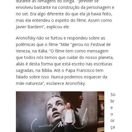
durante as filmagens do longa. “Jennifer se
envolveu bastante na construção da personagem e
no set. Era algo diferente do que ela já havia feito,
mas ela entendeu o espirito do filme. Assim como
Javier Bardem”, explicou ele.
Aronofsky não se furtou e respondeu sobre as
polêmicas que o filme “Mãe “gerou no Festival de
Veneza, na Itália. “O filme tem como mensagem
que todos nós temos que cuidar do nosso planeta,
aliás é desta forma que está escrito nas escrituras
sagradas, na Bíblia. Até o Papa Francisco tem
falado sobre isso. Nunca podemos esquecer da
mãe natureza”, esclarece Aronofsky.
So
br
e
o
or
ça