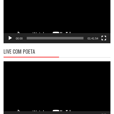
00:00
01:41:54
LIVE COM POETA
Tocador
de
vídeo