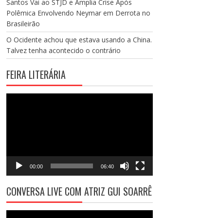
Santos Vai ao STJD e Amplia Crise Após
Polêmica Envolvendo Neymar em Derrota no
Brasileirão
O Ocidente achou que estava usando a China.
Talvez tenha acontecido o contrário
FEIRA LITERÁRIA
Tocador
de
vídeo
00:00
06:40
CONVERSA LIVE COM ATRIZ GUI SOARRÊ
Tocador