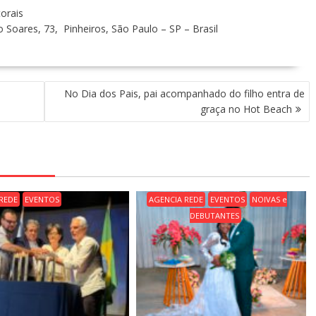
torais
o Soares, 73, Pinheiros, São Paulo – SP – Brasil
No Dia dos Pais, pai acompanhado do filho entra de
graça no Hot Beach
REDE
EVENTOS
AGENCIA REDE
EVENTOS
NOIVAS e
DEBUTANTES