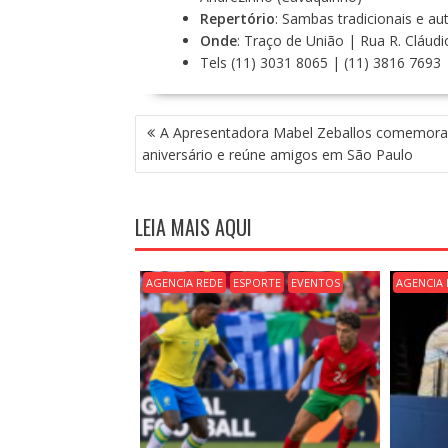
Repertório
: Sambas tradicionais e au
Onde
: Traço de União | Rua R. Cláudi
Tels
(11) 3031 8065
|
(11) 3816 7693
N
A Apresentadora Mabel Zeballos comemora
A
aniversário e reúne amigos em São Paulo
V
E
G
LEIA MAIS AQUI
A
Ç
Ã
AGENCIA REDE
ESPORTE
EVENTOS
AGENCIA 
O
D
E
P
O
S
T