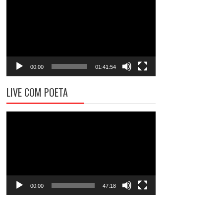
de
vídeo
00:00
01:41:54
LIVE COM POETA
Tocador
de
vídeo
00:00
47:18