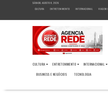
S
SÁBADO, AGOSTO 8, 2026
k
CULTURA
ENTRETENIMENTO
INTERNACIONAL
VIAGEM 
i
p
t
o
c
o
n
t
e
n
CULTURA
ENTRETENIMENTO
INTERNACIONAL
t
BUSINESS E NEGÓCIOS
TECNOLOGIA