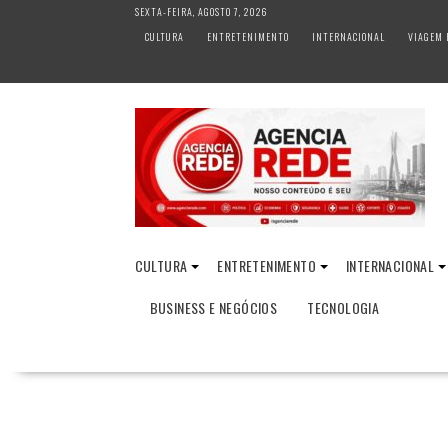
S
SEXTA-FEIRA, AGOSTO 7, 2026
k
CULTURA
ENTRETENIMENTO
INTERNACIONAL
VIAGEM 
i
p
t
o
c
o
n
t
e
n
CULTURA
ENTRETENIMENTO
INTERNACIONAL
t
BUSINESS E NEGÓCIOS
TECNOLOGIA