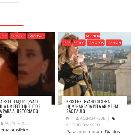
REDE
EVENTOS
FAMOSOS
AGENCIA
REDE
ESTILO
FAMOSOS
FASHION
DA ESTOU AQUI” LEVA O
KRISTHEL BYANCCO SERÁ
L A UM FEITO INÉDITO E
HOMENAGEADA PELA ABIME EM
A PARA A HISTÓRIA DO
SÃO PAULO
AR
AGENCIA REDE
AGENCIA REDE
KRISTHEL BYANCCO.
nema brasileiro
Para comemorar o Dia dos