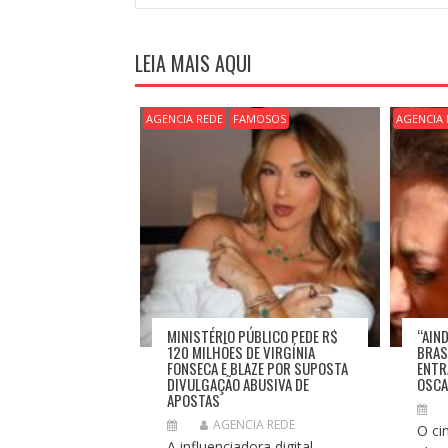
V
E
G
LEIA MAIS AQUI
A
Ç
Ã
AGENCIA REDE
FAMOSOS
AGENCIA 
O
D
E
P
O
S
T
MINISTÉRIO PÚBLICO PEDE R$
“AIN
120 MILHÕES DE VIRGÍNIA
BRASI
FONSECA E BLAZE POR SUPOSTA
ENTR
DIVULGAÇÃO ABUSIVA DE
OSC
APOSTAS
AGENCIA REDE
O ci
A influenciadora digital