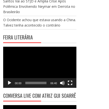
Santos Vai ao STJD e Amplia Crise Após
Polêmica Envolvendo Neymar em Derrota no
Brasileirão
O Ocidente achou que estava usando a China.
Talvez tenha acontecido o contrário
FEIRA LITERÁRIA
Tocador
de
vídeo
00:00
06:40
CONVERSA LIVE COM ATRIZ GUI SOARRÊ
Tocador