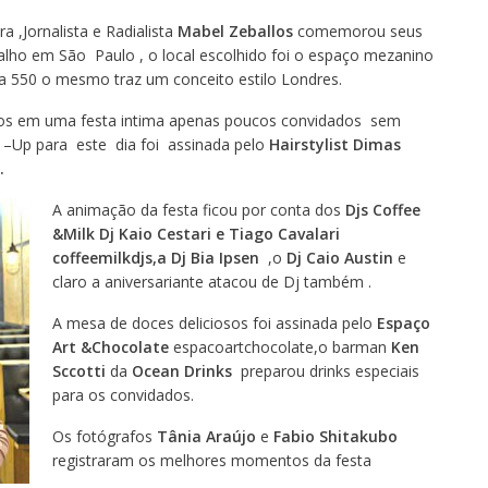
 ,Jornalista e Radialista
Mabel Zeballos
comemorou seus
balho em São Paulo , o local escolhido foi o espaço mezanino
a 550 o mesmo traz um conceito estilo Londres.
ros em uma festa intima apenas poucos convidados sem
 –Up para este dia foi assinada pelo
Hairstylist Dimas
.
A animação da festa ficou por conta dos
Djs Coffee
&Milk Dj Kaio Cestari e Tiago
Cavalari
coffeemilkdjs,a Dj Bia Ipsen
,o
Dj Caio Austin
e
claro a aniversariante atacou de Dj também .
A mesa de doces deliciosos foi assinada pelo
Espaço
Art &Chocolate
espacoartchocolate,o barman
Ken
Sccotti
da
Ocean Drinks
preparou drinks especiais
para os convidados.
Os fotógrafos
Tânia Araújo
e
Fabio Shitakubo
registraram os melhores momentos da festa