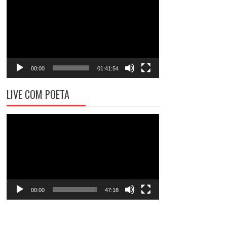
de
vídeo
00:00
01:41:54
LIVE COM POETA
Tocador
de
vídeo
00:00
47:18