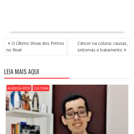
N
O Último Show dos Primos
Câncer na coluna: causas,
A
no Rival
sintomas e tratamento
V
E
G
LEIA MAIS AQUI
A
Ç
Ã
AGENCIA REDE
CULTURA
O
D
E
P
O
S
T