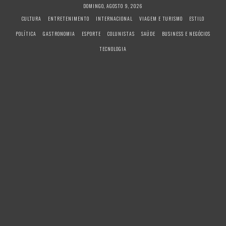
S
DOMINGO, AGOSTO 9, 2026
k
CULTURA
ENTRETENIMENTO
INTERNACIONAL
VIAGEM E TURISMO
ESTILO
i
POLÍTICA
GASTRONOMIA
ESPORTE
COLUNISTAS
SAÚDE
BUSINESS E NEGÓCIOS
p
t
TECNOLOGIA
o
c
o
n
t
e
n
t