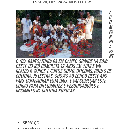
INSCRIÇÕES PARA NOVO CURSO
A
C
O
M
PA
N
HI
A
BA
NT
O (CIA.BANTO) FUNDADA EM CAMPO GRANDE NA ZONA
OESTE DO RIO COMPLETA 12 ANOS EM 2018 E VAI
REALIZAR VÁRIOS EVENTOS COMO: OFICINAS. RODAS DE
CULTURA, PALESTRAS, SHOWS AO LONGO DESTE ANO
PARA COMEMORAR ESTA DATA. E VAI COMEÇAR ESTE
CURSO PARA INTEGRANTES E PESQUISADORES E
INICIANTES NA CULTURA POPULAR.
SERVIÇO
Local
: ONG Cia Banto | Rua Clarinia Qd 46 –