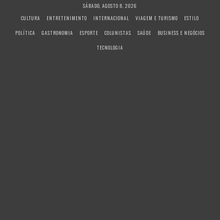
S
SÁBADO, AGOSTO 8, 2026
k
CULTURA
ENTRETENIMENTO
INTERNACIONAL
VIAGEM E TURISMO
ESTILO
i
POLÍTICA
GASTRONOMIA
ESPORTE
COLUNISTAS
SAÚDE
BUSINESS E NEGÓCIOS
p
t
TECNOLOGIA
o
c
o
n
t
e
n
t