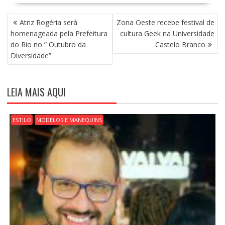
N
Atriz Rogéria será
Zona Oeste recebe festival de
A
homenageada pela Prefeitura
cultura Geek na Universidade
V
do Rio no ” Outubro da
Castelo Branco
E
Diversidade”
G
A
Ç
LEIA MAIS AQUI
Ã
O
D
ESTILO
MODELOS E MANEQUINS
E
P
O
S
T