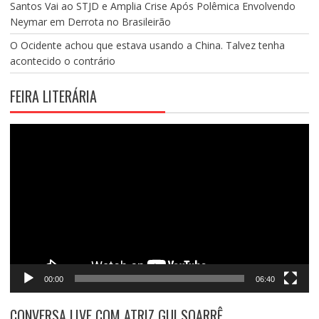
Santos Vai ao STJD e Amplia Crise Após Polêmica Envolvendo
Neymar em Derrota no Brasileirão
O Ocidente achou que estava usando a China. Talvez tenha
acontecido o contrário
FEIRA LITERÁRIA
Tocador
de
vídeo
00:00
06:40
CONVERSA LIVE COM ATRIZ GUI SOARRÊ