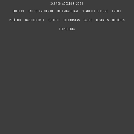
S
SÁBADO, AGOSTO 8, 2026
k
CULTURA
ENTRETENIMENTO
INTERNACIONAL
VIAGEM E TURISMO
ESTILO
i
POLÍTICA
GASTRONOMIA
ESPORTE
COLUNISTAS
SAÚDE
BUSINESS E NEGÓCIOS
p
t
TECNOLOGIA
o
c
o
n
t
e
n
t