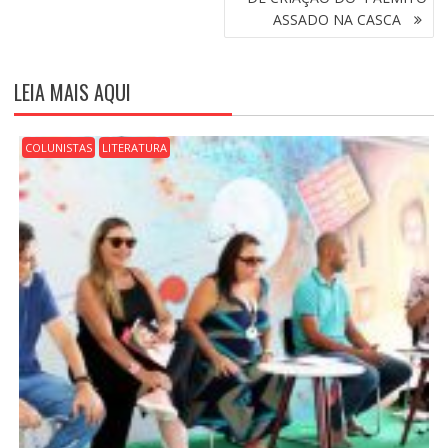
G
ASSADO NA CASCA
A
Ç
Ã
LEIA MAIS AQUI
O
D
E
COLUNISTAS
LITERATURA
P
O
S
T