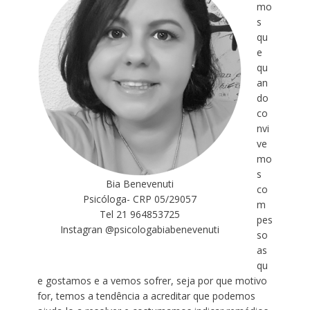
mo
s
qu
e
qu
an
do
co
nvi
ve
mo
s
Bia Benevenuti
co
Psicóloga- CRP 05/29057
m
Tel 21 964853725
pes
Instagran @psicologabiabenevenuti
so
as
qu
e gostamos e a vemos sofrer, seja por que motivo
for, temos a tendência a acreditar que podemos