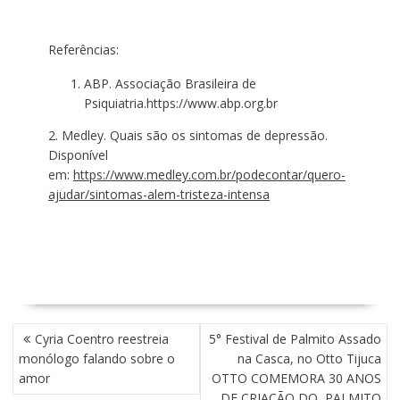
Referências:
ABP. Associação Brasileira de
Psiquiatria.
https://www.abp.org.br
2. Medley. Quais são os sintomas de depressão.
Disponível
em:
https://www.medley.com.br/podecontar/quero-
ajudar/sintomas-alem-tristeza-intensa
N
Cyria Coentro reestreia
5° Festival de Palmito Assado
A
monólogo falando sobre o
na Casca, no Otto Tijuca
V
amor
OTTO COMEMORA 30 ANOS
E
DE CRIAÇÃO DO PALMITO