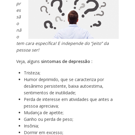
pr
es
sã
o
nã
o
tem cara específica! E independe do “jeito” da
pessoa ser!
Veja, alguns
sintomas de depressão :
Tristeza;
Humor deprimido, que se caracteriza por
desânimo persistente, baixa autoestima,
sentimentos de inutilidade;
Perda de interesse em atividades que antes a
pessoa apreciava;
Mudança de apetite;
Ganho ou perda de peso;
Insônia;
Dormir em excesso;