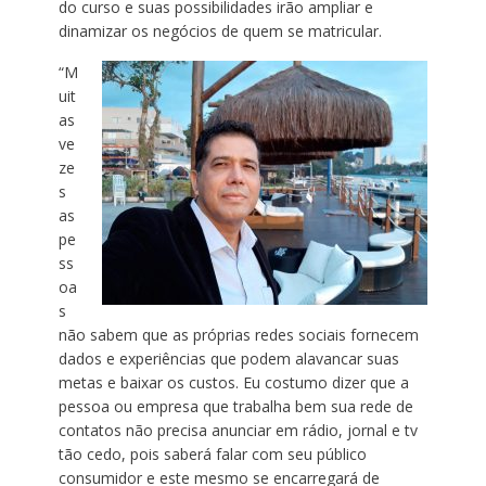
do curso e suas possibilidades irão ampliar e
dinamizar os negócios de quem se matricular.
“M
uit
as
ve
ze
s
as
pe
ss
oa
s
não sabem que as próprias redes sociais fornecem
dados e experiências que podem alavancar suas
metas e baixar os custos. Eu costumo dizer que a
pessoa ou empresa que trabalha bem sua rede de
contatos não precisa anunciar em rádio, jornal e tv
tão cedo, pois saberá falar com seu público
consumidor e este mesmo se encarregará de