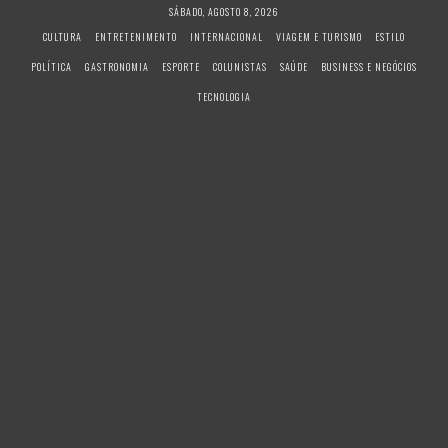
S
SÁBADO, AGOSTO 8, 2026
k
CULTURA
ENTRETENIMENTO
INTERNACIONAL
VIAGEM E TURISMO
ESTILO
i
POLÍTICA
GASTRONOMIA
ESPORTE
COLUNISTAS
SAÚDE
BUSINESS E NEGÓCIOS
p
t
TECNOLOGIA
o
c
o
n
t
e
n
t