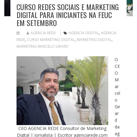
CURSO REDES SOCIAIS E MARKETING
DIGITAL PARA INICIANTES NA FEUC
EM SETEMBRO
AGENCIA REDE
AGENCIA DIGITAL
,
AGENCIA
REDE
,
CURSO MARKETING DIGITAL
,
MARKETING DIGITAL
,
MARKETING MARCELO GIRARD
O
CE
O
M
ar
cel
o
Gir
ar
d
da
CEO AGENCIA REDE Consultor de Marketing
ag
Digital | Jornalista | Escritor agenciarede.com