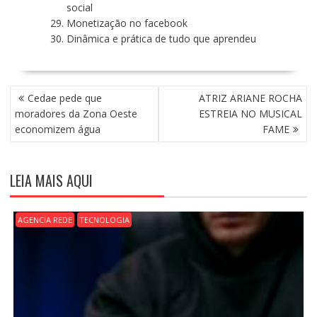
social
Monetização no facebook
Dinâmica e prática de tudo que aprendeu
N
Cedae pede que
ATRIZ ARIANE ROCHA
A
moradores da Zona Oeste
ESTREIA NO MUSICAL
V
economizem água
FAME
E
G
A
LEIA MAIS AQUI
Ç
Ã
O
AGENCIA REDE
TECNOLOGIA
D
E
P
O
S
T