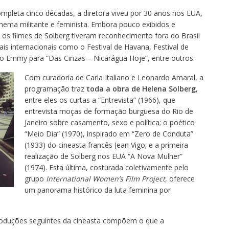
ompleta cinco décadas, a diretora viveu por 30 anos nos EUA,
inema militante e feminista. Embora pouco exibidos e
os filmes de Solberg tiveram reconhecimento fora do Brasil
is internacionais como o Festival de Havana, Festival de
io Emmy para “Das Cinzas – Nicarágua Hoje”, entre outros.
Com curadoria de Carla Italiano e Leonardo Amaral, a
programação traz
toda a obra de Helena Solberg
,
entre eles os curtas a “Entrevista” (1966), que
entrevista moças de formação burguesa do Rio de
Janeiro sobre casamento, sexo e política; o poético
“Meio Dia” (1970), inspirado em “Zero de Conduta”
(1933) do cineasta francês Jean Vigo; e a primeira
realização de Solberg nos EUA “A Nova Mulher”
(1974). Esta última, costurada coletivamente pelo
grupo
International Women’s Film Project
, oferece
um panorama histórico da luta feminina por
roduções seguintes da cineasta compõem o que a