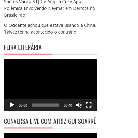
Santos Vai ao STJD e Amplia Crise Após
Polêmica Envolvendo Neymar em Derrota no
Brasileirão
O Ocidente achou que estava usando a China.
Talvez tenha acontecido o contrário
FEIRA LITERÁRIA
Tocador
de
vídeo
00:00
06:40
CONVERSA LIVE COM ATRIZ GUI SOARRÊ
Tocador