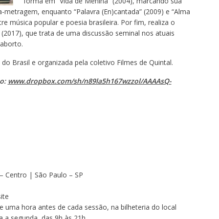
forma em “Vida de Menina” (2004), marcando sua
a-metragem, enquanto “Palavra (En)cantada” (2009) e “Alma
re música popular e poesia brasileira. Por fim, realiza o
(2017), que trata de uma discussão seminal nos atuais
 aborto.
do Brasil e organizada pela coletivo Filmes de Quintal.
xo:
www.dropbox.com/sh/n89la5h167wzzol/AAAAsQ-
– Centro | São Paulo – SP
ite
 de uma hora antes de cada sessão, na bilheteria do local
a a segunda, das 9h às 21h.