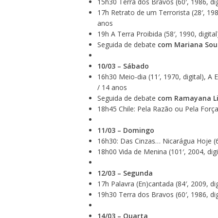
15h30 Terra dos Bravos (60′, 1986, dig
17h Retrato de um Terrorista (28′, 1985
anos
19h A Terra Proibida (58′, 1990, digital
Seguida de debate
com Mariana Sou
10/03 – Sábado
16h30 Meio-dia
(11′, 1970, digital), A 
/ 14 anos
Seguida de debate
com Ramayana Li
18h45 Chile: Pela Razão ou Pela Força (
11/03 – Domingo
16h30: Das Cinzas… Nicarágua Hoje (60′
18h00 Vida de Menina (101′, 2004, digi
12/03 – Segunda
17h Palavra (En)cantada (84′, 2009, dig
19h30 Terra dos Bravos (60′, 1986, dig
14/03 – Quarta