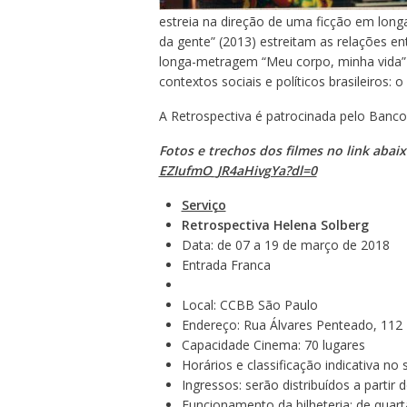
estreia na direção de uma ficção em long
da gente” (2013) estreitam as relações ent
longa-metragem “Meu corpo, minha vida” 
contextos sociais e políticos brasileiros: o
A Retrospectiva é patrocinada pelo Banco 
Fotos e trechos dos filmes no link abai
EZIufmO_JR4aHivgYa?dl=0
Serviço
Retrospectiva Helena Solberg
Data: de 07 a 19 de março de 2018
Entrada Franca
Local: CCBB São Paulo
Endereço: Rua Álvares Penteado, 112 
Capacidade Cinema: 70 lugares
Horários e classificação indicativa no s
Ingressos: serão distribuídos a partir
Funcionamento da bilheteria: de quart