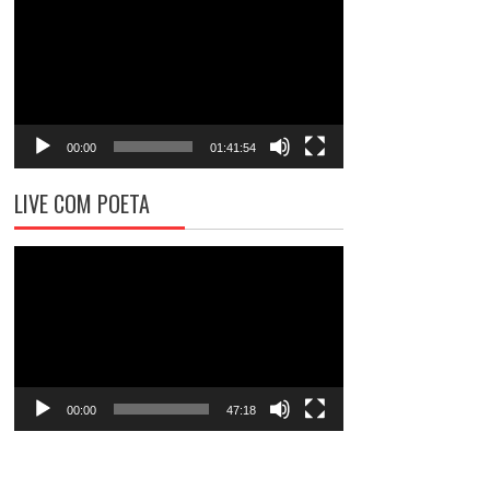
de
vídeo
00:00
01:41:54
LIVE COM POETA
Tocador
de
vídeo
00:00
47:18