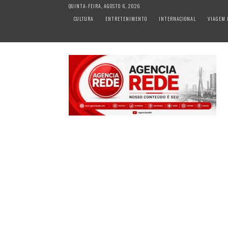
S
QUINTA-FEIRA, AGOSTO 6, 2026
k
CULTURA
ENTRETENIMENTO
INTERNACIONAL
VIAGEM 
i
p
t
o
c
o
n
t
e
n
t