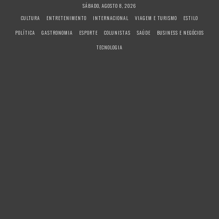
S
SÁBADO, AGOSTO 8, 2026
k
CULTURA
ENTRETENIMENTO
INTERNACIONAL
VIAGEM E TURISMO
ESTILO
i
POLÍTICA
GASTRONOMIA
ESPORTE
COLUNISTAS
SAÚDE
BUSINESS E NEGÓCIOS
p
t
TECNOLOGIA
o
c
o
n
t
e
n
t