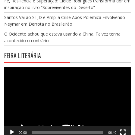
Fé, Resiliência e Superação: Cleide Rodrigues transforma dor em
inspiração no livro “Sobreviventes do Deserto”
Santos Vai ao STJD e Amplia Crise Após Polêmica Envolvendo
Neymar em Derrota no Brasileirão
O Ocidente achou que estava usando a China. Talvez tenha
acontecido o contrário
FEIRA LITERÁRIA
Tocador
de
vídeo
00:00
06:40