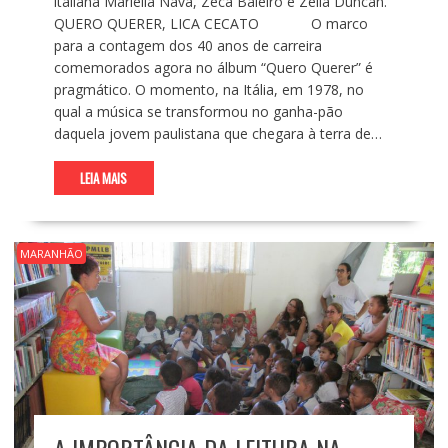
italiana Mariella Nava, Zeca Baleiro e Zélia Duncan.
QUERO QUERER, LICA CECATO O marco
para a contagem dos 40 anos de carreira
comemorados agora no álbum “Quero Querer” é
pragmático. O momento, na Itália, em 1978, no
qual a música se transformou no ganha-pão
daquela jovem paulistana que chegara à terra de…
LEIA MAIS
MARANHÃO
A IMPORTÂNCIA DA LEITURA NA