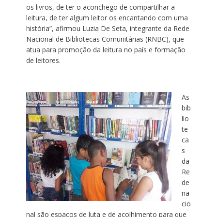
os livros, de ter o aconchego de compartilhar a
leitura, de ter algum leitor os encantando com uma
história”, afirmou Luzia De Seta, integrante da Rede
Nacional de Bibliotecas Comunitárias (RNBC), que
atua para promoção da leitura no país e formação
de leitores.
As
bib
lio
te
ca
s
da
Re
de
na
cio
nal são espaços de luta e de acolhimento para que