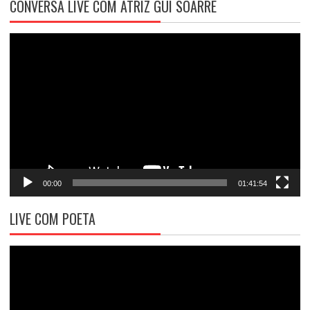
CONVERSA LIVE COM ATRIZ GUI SOARRÊ
Tocador
de
vídeo
00:00
01:41:54
LIVE COM POETA
Tocador
de
vídeo