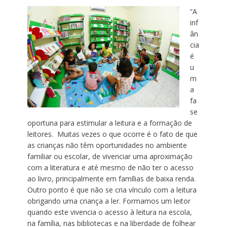
“A
inf
ân
cia
é
u
m
a
fa
se
oportuna para estimular a leitura e a formação de
leitores. Muitas vezes o que ocorre é o fato de que
as crianças não têm oportunidades no ambiente
familiar ou escolar, de vivenciar uma aproximação
com a literatura e até mesmo de não ter o acesso
ao livro, principalmente em famílias de baixa renda.
Outro ponto é que não se cria vínculo com a leitura
obrigando uma criança a ler. Formamos um leitor
quando este vivencia o acesso à leitura na escola,
na família, nas bibliotecas e na liberdade de folhear