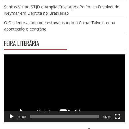
Santos Vai ao STJD e Amplia Crise Após Polêmica Envolvendo
Neymar em Derrota no Brasileirão
O Ocidente achou que estava usando a China. Talvez tenha
acontecido o contrário
FEIRA LITERÁRIA
Tocador
de
vídeo
00:00
06:40