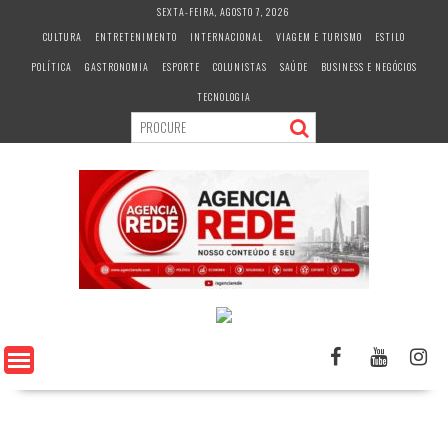
S
SEXTA-FEIRA, AGOSTO 7, 2026
k
CULTURA
ENTRETENIMENTO
INTERNACIONAL
VIAGEM E TURISMO
ESTILO
i
POLÍTICA
GASTRONOMIA
ESPORTE
COLUNISTAS
SAÚDE
BUSINESS E NEGÓCIOS
p
t
TECNOLOGIA
o
c
o
n
t
e
n
t