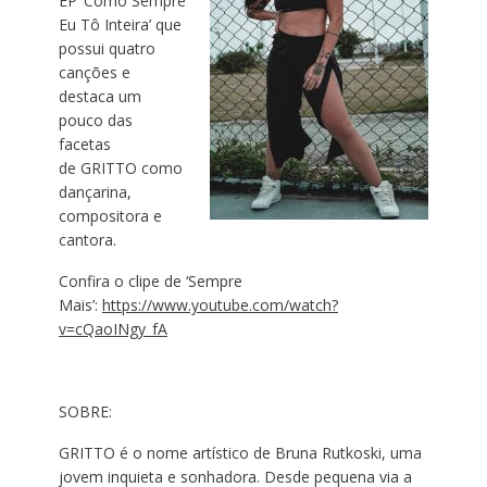
EP
‘Como Sempre
Eu
Tô
Inteira’
que
possui quatro
canções e
destaca um
pouco das
facetas
de
GRITTO
como
dançarina,
compositora e
cantora.
Confira o clipe de ‘Sempre
Mais’:
https://www.youtube.
com/watch?
v=cQaoINgy_fA
SOBRE:
GRITTO
é o nome artístico de Bruna
Rutkoski
, uma
jovem inquieta e sonhadora. Desde pequena via a