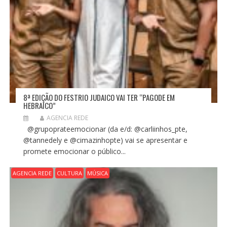
8ª EDIÇÃO DO FESTRIO JUDAICO VAI TER “PAGODE EM
HEBRAICO”
AGENCIA REDE
@grupoprateemocionar (da e/d: @carliinhos_pte,
@tannedely e @cimazinhopte) vai se apresentar e
promete emocionar o público...
AGENCIA REDE
CULTURA
MÚSICA