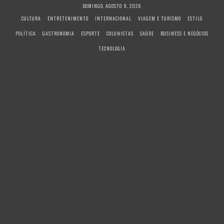
S
DOMINGO, AGOSTO 9, 2026
k
CULTURA
ENTRETENIMENTO
INTERNACIONAL
VIAGEM E TURISMO
ESTILO
i
POLÍTICA
GASTRONOMIA
ESPORTE
COLUNISTAS
SAÚDE
BUSINESS E NEGÓCIOS
p
t
TECNOLOGIA
o
c
o
n
t
e
n
t