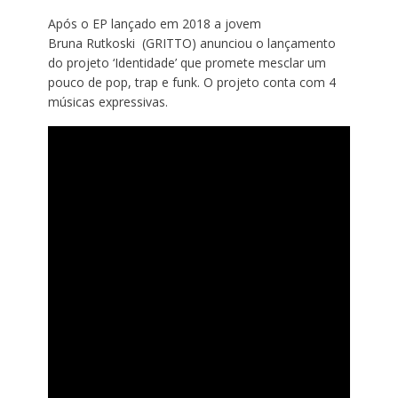
Após o EP lançado em 2018 a jovem
Bruna
Rutkoski
(
GRITTO
) anunciou o lançamento
do projeto ‘Identidade’ que promete mesclar um
pouco de pop,
trap
e funk. O projeto conta com 4
músicas expressivas.