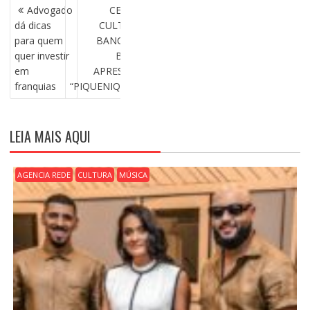
N
Advogado
CENTRO
A
dá dicas
CULTURAL
V
para quem
BANCO DO
E
quer investir
BRASIL
G
em
APRESENTA
A
franquias
“PIQUENIQUE”
Ç
Ã
O
LEIA MAIS AQUI
D
E
P
AGENCIA REDE
CULTURA
MÚSICA
O
S
T