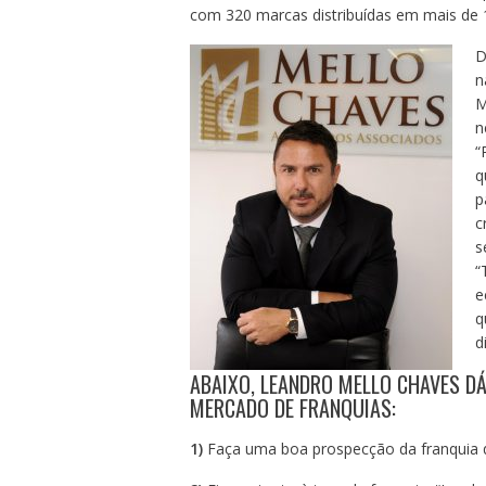
com 320 marcas distribuídas em mais de 
D
n
M
n
“
q
p
c
s
“
e
q
d
ABAIXO, LEANDRO MELLO CHAVES D
MERCADO DE FRANQUIAS:
1)
Faça uma boa prospecção da franquia q