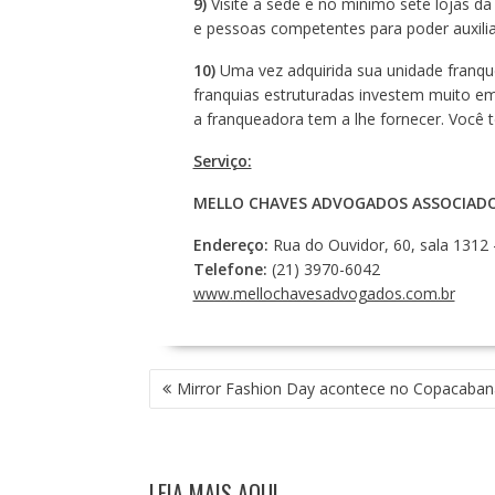
9)
Visite a sede e no mínimo sete lojas d
e pessoas competentes para poder auxil
10)
Uma vez adquirida sua unidade franque
franquias estruturadas investem muito e
a franqueadora tem a lhe fornecer. Você t
Serviço:
MELLO CHAVES ADVOGADOS ASSOCIAD
Endereço:
Rua do Ouvidor, 60, sala 1312 
Telefone:
(21) 3970-6042
www.mellochavesadvogados.com.br
N
Mirror Fashion Day acontece no Copacaban
A
V
E
G
LEIA MAIS AQUI