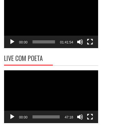
de
vídeo
00:00
01:41:54
LIVE COM POETA
Tocador
de
vídeo
00:00
47:18