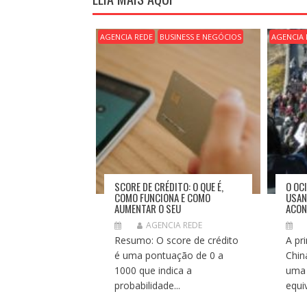
A
Ç
Ã
AGENCIA REDE
BUSINESS E NEGÓCIOS
AGENCIA 
O
D
E
P
O
S
T
SCORE DE CRÉDITO: O QUE É,
O OC
COMO FUNCIONA E COMO
USAN
AUMENTAR O SEU
ACON
AGENCIA REDE
Resumo: O score de crédito
A pr
é uma pontuação de 0 a
Chin
1000 que indica a
uma 
probabilidade...
equi