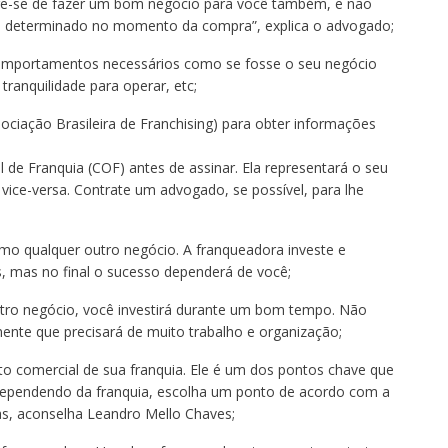
bre-se de fazer um bom negócio para você também, e não
 é determinado no momento da compra”, explica o advogado;
comportamentos necessários como se fosse o seu negócio
tranquilidade para operar, etc;
ciação Brasileira de Franchising) para obter informações
 de Franquia (COF) antes de assinar. Ela representará o seu
ice-versa. Contrate um advogado, se possível, para lhe
mo qualquer outro negócio. A franqueadora investe e
s, mas no final o sucesso dependerá de você;
ro negócio, você investirá durante um bom tempo. Não
ente que precisará de muito trabalho e organização;
to comercial de sua franquia. Ele é um dos pontos chave que
 Dependendo da franquia, escolha um ponto de acordo com a
s, aconselha Leandro Mello Chaves;