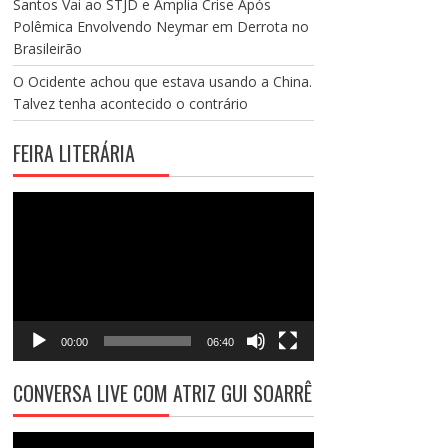
Santos Vai ao STJD e Amplia Crise Após
Polêmica Envolvendo Neymar em Derrota no
Brasileirão
O Ocidente achou que estava usando a China.
Talvez tenha acontecido o contrário
FEIRA LITERÁRIA
Tocador
de
vídeo
00:00
06:40
CONVERSA LIVE COM ATRIZ GUI SOARRÊ
Tocador