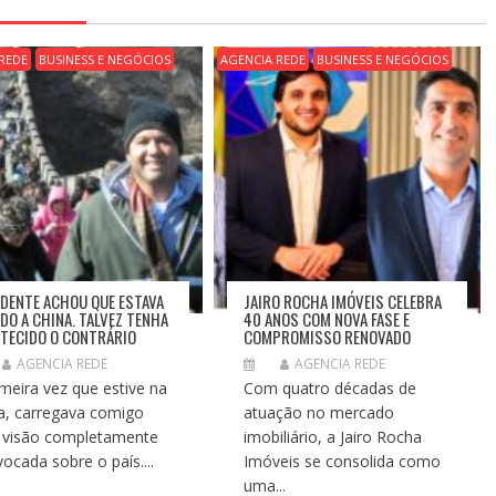
REDE
BUSINESS E NEGÓCIOS
AGENCIA REDE
BUSINESS E NEGÓCIOS
IDENTE ACHOU QUE ESTAVA
JAIRO ROCHA IMÓVEIS CELEBRA
DO A CHINA. TALVEZ TENHA
40 ANOS COM NOVA FASE E
TECIDO O CONTRÁRIO
COMPROMISSO RENOVADO
AGENCIA REDE
AGENCIA REDE
imeira vez que estive na
Com quatro décadas de
a, carregava comigo
atuação no mercado
visão completamente
imobiliário, a Jairo Rocha
vocada sobre o país....
Imóveis se consolida como
uma...