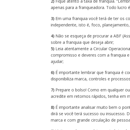
2)
Fique atento à taxa de franquia. “Lem
apenas para a franqueadora. Todo lucro
3)
Em uma franquia você terá de ter os 
independente, isto é, foco, planejamento, 
4)
Não se esqueça de procurar a ABF (Asso
sobre a franquia que deseja abrir;
5)
Leia atentamente a Circular Operacional
compromisso e deveres com a franquia e v
ajudar;
6)
É importante lembrar que franquia é co
disponibiliza marca, controles e processo
7)
Prepare o bolso! Como em qualquer out
acredite em retornos rápidos, tenha em m
8)
É importante analisar muito bem o pon
dirá se você terá sucesso ou insucesso.
marca e com grande circulação de pessoa