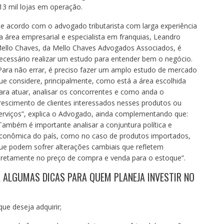
13 mil lojas em operação.
e acordo com o advogado tributarista com larga experiência
a área empresarial e especialista em franquias, Leandro
ello Chaves, da Mello Chaves Advogados Associados, é
ecessário realizar um estudo para entender bem o negócio.
Para não errar, é preciso fazer um amplo estudo de mercado
ue considere, principalmente, como está a área escolhida
ara atuar, analisar os concorrentes e como anda o
rescimento de clientes interessados nesses produtos ou
erviços”, explica o Advogado, ainda complementando que:
Também é importante analisar a conjuntura política e
conômica do país, como no caso de produtos importados,
ue podem sofrer alterações cambiais que refletem
iretamente no preço de compra e venda para o estoque”.
Á ALGUMAS DICAS PARA QUEM PLANEJA INVESTIR NO
ue deseja adquirir;