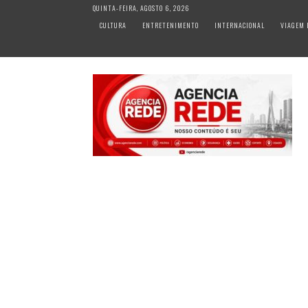
S
QUINTA-FEIRA, AGOSTO 6, 2026
k
CULTURA
ENTRETENIMENTO
INTERNACIONAL
VIAGEM 
i
p
t
o
c
o
n
t
e
n
t