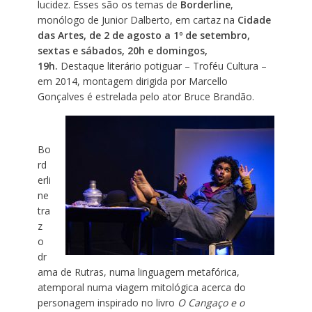
lucidez. Esses são os temas de
Borderline
,
monólogo de Junior Dalberto, em cartaz na
Cidade
das Artes, de 2 de agosto a 1º de setembro,
sextas e sábados, 20h e domingos,
19h.
Destaque literário potiguar – Troféu Cultura –
em 2014, montagem dirigida por Marcello
Gonçalves é estrelada pelo ator Bruce Brandão.
Bo
rd
erli
ne
tra
z
o
dr
ama de Rutras, numa linguagem metafórica,
atemporal numa viagem mitológica acerca do
personagem inspirado no livro
O Cangaço e o