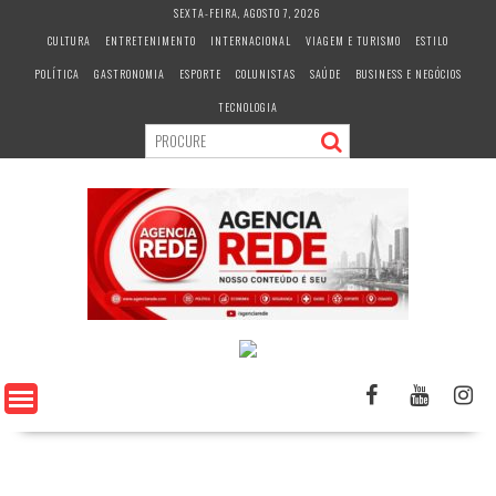
S
SEXTA-FEIRA, AGOSTO 7, 2026
k
CULTURA
ENTRETENIMENTO
INTERNACIONAL
VIAGEM E TURISMO
ESTILO
i
POLÍTICA
GASTRONOMIA
ESPORTE
COLUNISTAS
SAÚDE
BUSINESS E NEGÓCIOS
p
t
TECNOLOGIA
o
c
o
n
t
e
n
t