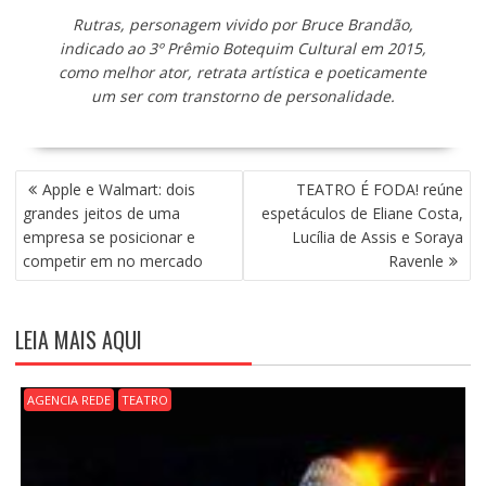
Rutras, personagem vivido por Bruce Brandão,
indicado ao 3º Prêmio Botequim Cultural em 2015,
como melhor ator, retrata artística e poeticamente
um ser com transtorno de personalidade.
N
Apple e Walmart: dois
TEATRO É FODA! reúne
A
grandes jeitos de uma
espetáculos de Eliane Costa,
V
empresa se posicionar e
Lucília de Assis e Soraya
E
competir em no mercado
Ravenle
G
A
Ç
LEIA MAIS AQUI
Ã
O
D
AGENCIA REDE
TEATRO
E
P
O