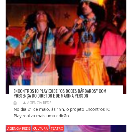
S
T
ENCONTROS IC PLAY EXIBE “OS DOCES BÁRBAROS” COM
PRESENÇA DO DIRETOR E DE MARINA PERSON
AGENCIA REDE
No dia 21 de maio, às 19h, o projeto Encontros IC
Play realiza mais uma edição...
AGENCIA REDE
CULTURA
TEATRO