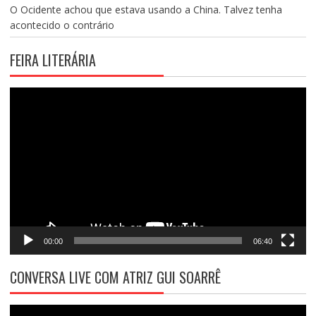
O Ocidente achou que estava usando a China. Talvez tenha
acontecido o contrário
FEIRA LITERÁRIA
Tocador
de
vídeo
00:00
06:40
CONVERSA LIVE COM ATRIZ GUI SOARRÊ
Tocador