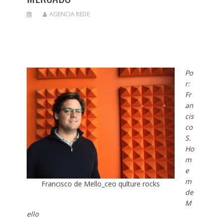
AGENCIA REDE
Po
r:
Fr
an
cis
co
S.
Ho
m
e
m
Francisco de Mello_ceo qulture rocks
de
M
ello