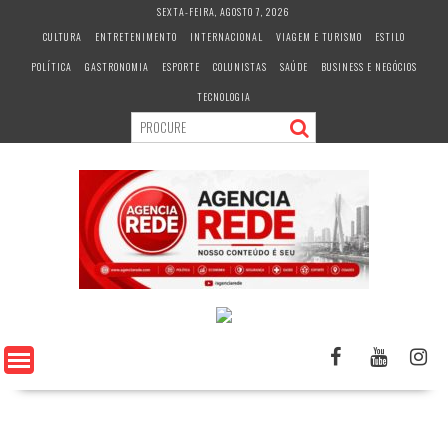
S
SEXTA-FEIRA, AGOSTO 7, 2026
k
CULTURA
ENTRETENIMENTO
INTERNACIONAL
VIAGEM E TURISMO
ESTILO
i
POLÍTICA
GASTRONOMIA
ESPORTE
COLUNISTAS
SAÚDE
BUSINESS E NEGÓCIOS
p
t
TECNOLOGIA
o
c
o
n
t
e
n
t