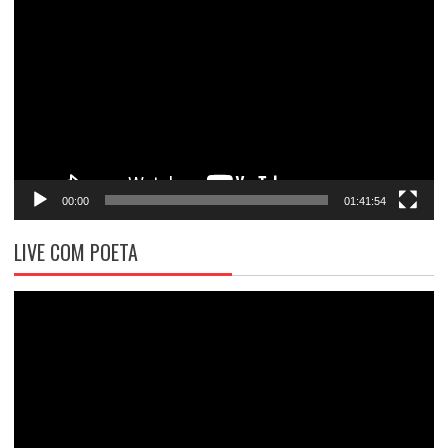
de
vídeo
00:00
01:41:54
LIVE COM POETA
Tocador
de
vídeo