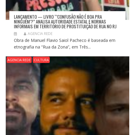
LANÇAMENTO — LIVRO “’CONFUSÃO NÃO É BOA PRA
NINGUÉM’?” ANALISA AUTORIDADE ESTATAL E NORMAS
INFORMAIS EM TERRITÓRIO DE PROSTITUIÇÃO DE RUA NO RJ
AGENCIA REDE
Obra de Manuel Flavio Saiol Pacheco é baseada em
etnografia na “Rua da Zona”, em Três...
AGENCIA REDE
CULTURA