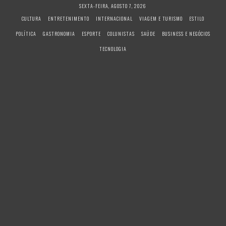
S
SEXTA-FEIRA, AGOSTO 7, 2026
k
CULTURA
ENTRETENIMENTO
INTERNACIONAL
VIAGEM E TURISMO
ESTILO
i
POLÍTICA
GASTRONOMIA
ESPORTE
COLUNISTAS
SAÚDE
BUSINESS E NEGÓCIOS
p
t
TECNOLOGIA
o
c
o
n
t
e
n
t