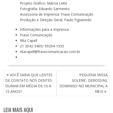
Projeto Gráfico: Márcia Leite
Fotografia: Eduardo Sarmento
Assessoria de Imprensa: Frase Comunicação
Produção e Direção Geral: Paulo Figueiredo
Informações para a Imprensa
Frase Comunicação
Rita Capell
21 3042-5405/ 99294-1935
ritacapell@frasecomunicacao.com.br
N
VOCÊ SABIA QUE LENTES
‘PEQUENA MISSA
A
DE CONTATO NOS DENTES
SOLENE’, DEROSSINI,
V
DURAM EM MÉDIA DE 10 A
DOMINGO NO MUNICIPAL A
E
15 ANOS?
R$10
G
A
Ç
LEIA MAIS AQUI
Ã