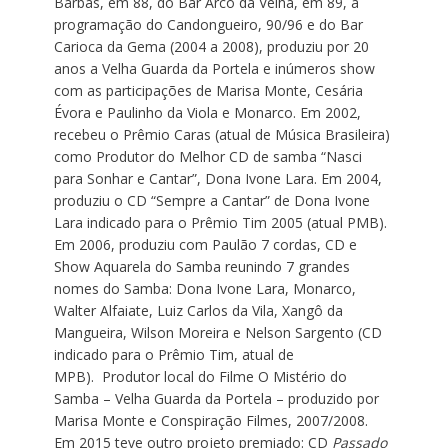
Barbas, em 88, do Bar Arco da Velha, em 89, à
programação do Candongueiro, 90/96 e do Bar
Carioca da Gema (2004 a 2008), produziu por 20
anos a Velha Guarda da Portela e inúmeros show
com as participações de Marisa Monte, Cesária
Évora e Paulinho da Viola e Monarco. Em 2002,
recebeu o Prêmio Caras (atual de Música Brasileira)
como Produtor do Melhor CD de samba “Nasci
para Sonhar e Cantar”, Dona Ivone Lara. Em 2004,
produziu o CD “Sempre a Cantar” de Dona Ivone
Lara indicado para o Prêmio Tim 2005 (atual PMB).
Em 2006, produziu com Paulão 7 cordas, CD e
Show Aquarela do Samba reunindo 7 grandes
nomes do Samba: Dona Ivone Lara, Monarco,
Walter Alfaiate, Luiz Carlos da Vila, Xangô da
Mangueira, Wilson Moreira e Nelson Sargento (CD
indicado para o Prêmio Tim, atual de
MPB). Produtor local do Filme O Mistério do
Samba – Velha Guarda da Portela – produzido por
Marisa Monte e Conspiração Filmes, 2007/2008.
Em 2015 teve outro projeto premiado: CD
Passado