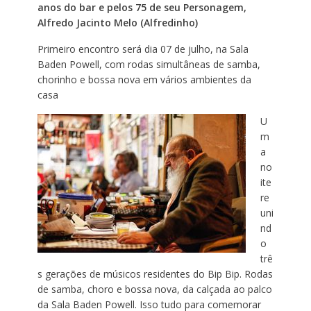
anos do bar e pelos 75 de seu Personagem,
Alfredo Jacinto Melo (Alfredinho)
Primeiro encontro será dia 07 de julho, na Sala
Baden Powell, com rodas simultâneas de samba,
chorinho e bossa nova em vários ambientes da
casa
U
m
a
no
ite
re
uni
nd
o
trê
s gerações de músicos residentes do Bip Bip. Rodas
de samba, choro e bossa nova, da calçada ao palco
da Sala Baden Powell. Isso tudo para comemorar