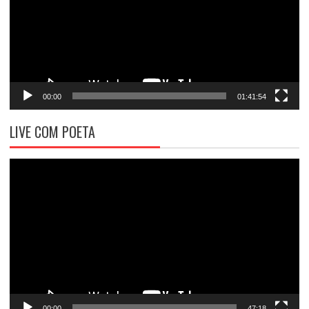
00:00
01:41:54
LIVE COM POETA
Tocador
de
vídeo
00:00
47:18