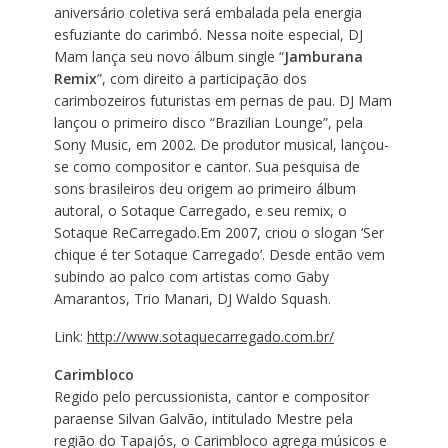
aniversário coletiva será embalada pela energia
esfuziante do carimbó. Nessa noite especial, DJ
Mam lança seu novo álbum single “
Jamburana
Remix
”, com direito a participação dos
carimbozeiros futuristas em pernas de pau. DJ Mam
lançou o primeiro disco “Brazilian Lounge”, pela
Sony Music, em 2002. De produtor musical, lançou-
se como compositor e cantor. Sua pesquisa de
sons brasileiros deu origem ao primeiro álbum
autoral, o Sotaque Carregado, e seu remix, o
Sotaque ReCarregado.Em 2007, criou o slogan ‘Ser
chique é ter Sotaque Carregado’. Desde então vem
subindo ao palco com artistas como Gaby
Amarantos, Trio Manari, DJ Waldo Squash.
Link:
http://www.sotaquecarregado.com.br/
Carimbloco
Regido pelo percussionista, cantor e compositor
paraense Silvan Galvão, intitulado Mestre pela
região do Tapajós, o Carimbloco agrega músicos e