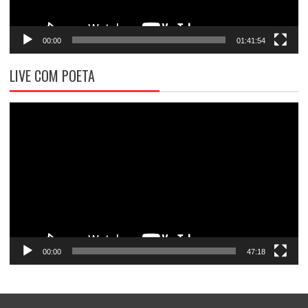
00:00
01:41:54
LIVE COM POETA
Tocador
de
vídeo
00:00
47:18