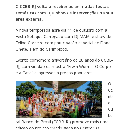
O CCBB-RJ volta a receber as animadas festas
temáticas com DJs, shows e intervenções na sua
área externa.
A nova temporada abre dia 11 de outubro com a
Festa Sotaque Carregado com DJ MAM, e show de
Felipe Cordeiro com participação especial de Dona
Onete, além do Carimbloco.
Evento comemora aniversário de 28 anos do CCBB-
RJ, com viradão da mostra “Erwin Wurm – O Corpo
e a Casa” e ingressos a preços populares.
O
Ce
ntr
o
Cu
ltu
ral Banco do Brasil (CCBB-RJ) promove mais uma
edição do projeto “Madrugada no Centro”. O