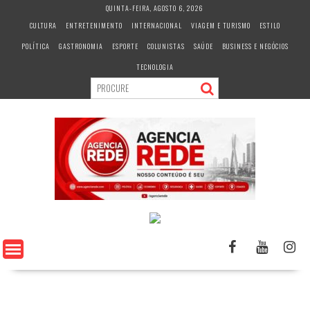
S
QUINTA-FEIRA, AGOSTO 6, 2026
k
CULTURA
ENTRETENIMENTO
INTERNACIONAL
VIAGEM E TURISMO
ESTILO
i
POLÍTICA
GASTRONOMIA
ESPORTE
COLUNISTAS
SAÚDE
BUSINESS E NEGÓCIOS
p
t
TECNOLOGIA
o
c
o
n
t
e
n
t