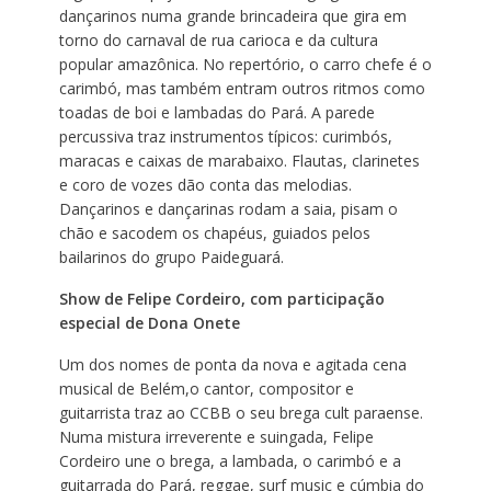
dançarinos numa grande brincadeira que gira em
torno do carnaval de rua carioca e da cultura
popular amazônica. No repertório, o carro chefe é o
carimbó, mas também entram outros ritmos como
toadas de boi e lambadas do Pará. A parede
percussiva traz instrumentos típicos: curimbós,
maracas e caixas de marabaixo. Flautas, clarinetes
e coro de vozes dão conta das melodias.
Dançarinos e dançarinas rodam a saia, pisam o
chão e sacodem os chapéus, guiados pelos
bailarinos do grupo Paideguará.
Show de Felipe Cordeiro, com participação
especial de
Dona Onete
Um dos nomes de ponta da nova e agitada cena
musical de Belém,o cantor, compositor e
guitarrista traz ao CCBB o seu brega cult paraense.
Numa mistura irreverente e suingada, Felipe
Cordeiro une o brega, a lambada, o carimbó e a
guitarrada do Pará, reggae, surf music e cúmbia do