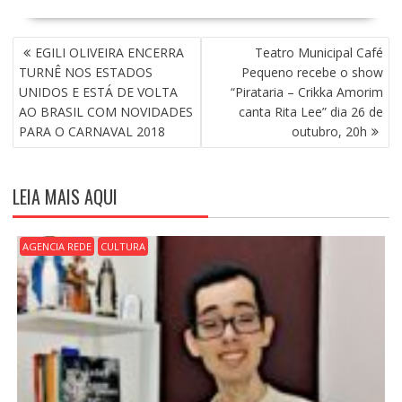
N
EGILI OLIVEIRA ENCERRA
Teatro Municipal Café
A
TURNÊ NOS ESTADOS
Pequeno recebe o show
V
UNIDOS E ESTÁ DE VOLTA
“Pirataria – Crikka Amorim
E
AO BRASIL COM NOVIDADES
canta Rita Lee” dia 26 de
G
PARA O CARNAVAL 2018
outubro, 20h
A
Ç
Ã
LEIA MAIS AQUI
O
D
E
AGENCIA REDE
CULTURA
P
O
S
T