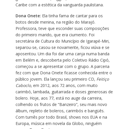
Caribe com a estética da vanguarda paulistana.
Dona Onete:
Ela tinha fama de cantar para os
botos desde menina, na região do Marajó.
Professora, teve que esconder suas composições
do primeiro marido, que era ciumento. Foi
secretária de Cultura do Município de Igarapé-Miri,
separou-se, casou-se novamente, ficou viúva e se
aposentou. Um dia foi dar uma canja numa banda
em Belém e, descoberta pelo Coletivo Rádio Cipó,
começou a se apresentar com o grupo. A parceria
fez com que Dona Onete ficasse conhecida entre o
público jovem. Ela lançou seu primeiro CD,
Feitiço
Caboclo
, em 2012, aos 72 anos, com muito
carimbó, lambada, guitarrada e doses generosas de
bolero. Hoje, aos 77, está no auge da carreira,
colhendo os frutos de “Banzeiro”, seu mais novo
álbum, repleto de boleros, carimbós e bangüês.
Com turnês por todo Brasil, shows nos EUA e na
Europa, música em novela da Globo, ninguém