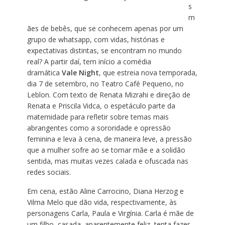
s
m
ães de bebês, que se conhecem apenas por um
grupo de whatsapp, com vidas, histórias e
expectativas distintas, se encontram no mundo
real? A partir daí, tem início a comédia
dramática
Vale Night
, que estreia nova temporada,
dia 7 de setembro, no Teatro Café Pequeno, no
Leblon. Com texto de Renata Mizrahi e direção de
Renata e Priscila Vidca, o espetáculo parte da
maternidade para refletir sobre temas mais
abrangentes como a sororidade e opressão
feminina e leva à cena, de maneira leve, a pressão
que a mulher sofre ao se tornar mãe e a solidão
sentida, mas muitas vezes calada e ofuscada nas
redes sociais.
Em cena, estão Aline Carrocino, Diana Herzog e
Vilma Melo que dão vida, respectivamente, às
personagens Carla, Paula e Virgínia. Carla é mãe de
um filho, casada, aparentemente feliz, tenta fazer