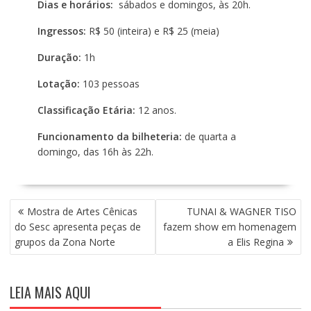
Dias e horários:
sábados e domingos, às 20h.
Ingressos:
R$ 50 (inteira) e R$ 25 (meia)
Duração:
1h
Lotação:
103 pessoas
Classificação Etária:
12 anos.
Funcionamento da bilheteria:
de quarta a
domingo, das 16h às 22h.
N
Mostra de Artes Cênicas
TUNAI & WAGNER TISO
A
do Sesc apresenta peças de
fazem show em homenagem
V
grupos da Zona Norte
a Elis Regina
E
G
A
LEIA MAIS AQUI
Ç