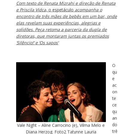
Com texto de Renata Mizrahi e direção de
Renata
e Priscila Vidca,
o espetáculo
acompanha o
encontro de três mães de bebês em um bar, onde
elas revelam suas experiências, alegrias e
solidões. Peça retoma a parceria da dupla de
diretoras, que montaram juntas os premiados
‘Silêncio!’ e ‘Os sapos’
O
qu
e
ac
on
te
ce
qu
an
do
Vale Night – Aline Carrocino (e), Vilma Melo e
trê
Diana Herzog. Foto2 Tatynne Lauria