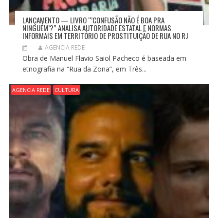
LANÇAMENTO — LIVRO “’CONFUSÃO NÃO É BOA PRA
NINGUÉM’?” ANALISA AUTORIDADE ESTATAL E NORMAS
INFORMAIS EM TERRITÓRIO DE PROSTITUIÇÃO DE RUA NO RJ
AGENCIA REDE
Obra de Manuel Flavio Saiol Pacheco é baseada em
etnografia na “Rua da Zona”, em Três...
AGENCIA REDE
CULTURA