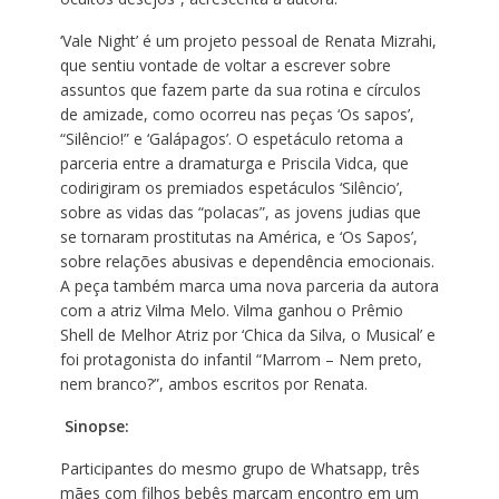
‘Vale Night’ é um projeto pessoal de Renata Mizrahi,
que sentiu vontade de voltar a escrever sobre
assuntos que fazem parte da sua rotina e círculos
de amizade, como ocorreu nas peças ‘Os sapos’,
“Silêncio!” e ‘Galápagos’. O espetáculo retoma a
parceria entre a dramaturga e Priscila Vidca, que
codirigiram os premiados espetáculos ‘Silêncio’,
sobre as vidas das “polacas”, as jovens judias que
se tornaram prostitutas na América, e ‘Os Sapos’,
sobre relações abusivas e dependência emocionais.
A peça também marca uma nova parceria da autora
com a atriz Vilma Melo. Vilma ganhou o Prêmio
Shell de Melhor Atriz por ‘Chica da Silva, o Musical’ e
foi protagonista do infantil “Marrom – Nem preto,
nem branco?”, ambos escritos por Renata.
Sinopse:
Participantes do mesmo grupo de Whatsapp, três
mães com filhos bebês marcam encontro em um