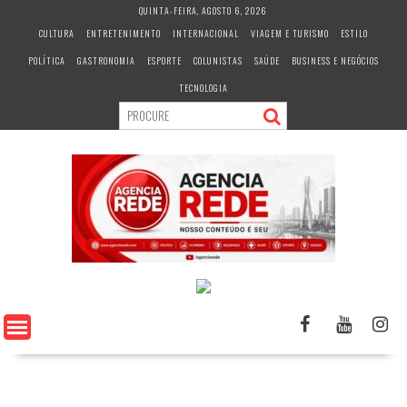
S
QUINTA-FEIRA, AGOSTO 6, 2026
k
CULTURA
ENTRETENIMENTO
INTERNACIONAL
VIAGEM E TURISMO
ESTILO
i
POLÍTICA
GASTRONOMIA
ESPORTE
COLUNISTAS
SAÚDE
BUSINESS E NEGÓCIOS
p
t
TECNOLOGIA
o
c
o
n
t
e
n
t