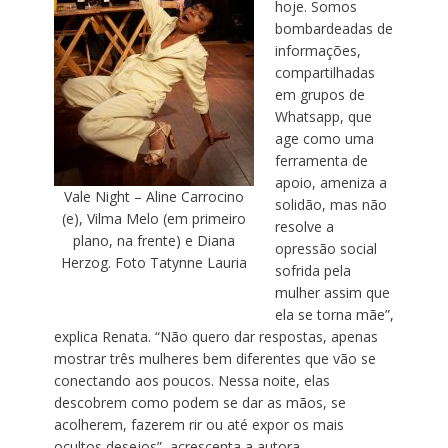
hoje. Somos
bombardeadas de
informações,
compartilhadas
em grupos de
Whatsapp, que
age como uma
ferramenta de
apoio, ameniza a
Vale Night – Aline Carrocino
solidão, mas não
(e), Vilma Melo (em primeiro
resolve a
plano, na frente) e Diana
opressão social
Herzog. Foto Tatynne Lauria
sofrida pela
mulher assim que
ela se torna mãe”,
explica Renata. “Não quero dar respostas, apenas
mostrar três mulheres bem diferentes que vão se
conectando aos poucos. Nessa noite, elas
descobrem como podem se dar as mãos, se
acolherem, fazerem rir ou até expor os mais
ocultos desejos”, acrescenta a autora.