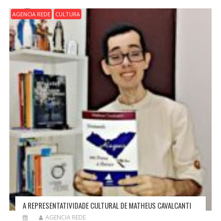
Ã
O
AGENCIA REDE
CULTURA
D
E
P
O
S
T
A REPRESENTATIVIDADE CULTURAL DE MATHEUS CAVALCANTI
AGENCIA REDE