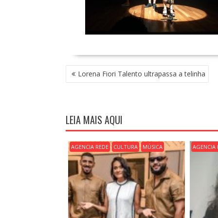
N
Lorena Fiori Talento ultrapassa a telinha
A
V
E
G
LEIA MAIS AQUI
A
Ç
Ã
AGENCIA REDE
CULTURA
MÚSICA
AGENCIA 
O
D
E
P
O
S