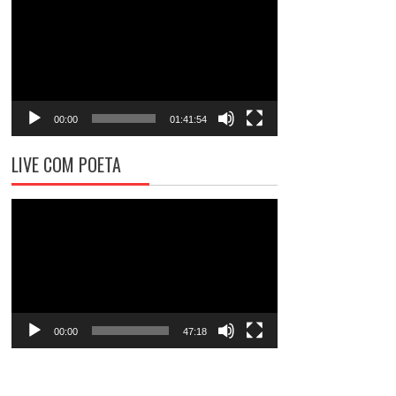
de
vídeo
00:00
01:41:54
LIVE COM POETA
Tocador
de
vídeo
00:00
47:18