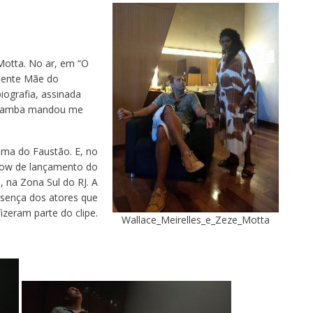
otta. No ar, em “O
dente Mãe do
iografia, assinada
O Samba mandou me
ama do Faustão. E, no
how de lançamento do
 na Zona Sul do RJ. A
esença dos atores que
fizeram parte do clipe.
Wallace_Meirelles_e_Zeze_Motta