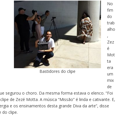
No
fim
do
trab
alho
,
Zez
é
Mot
ta
era
Bastidores do clipe
um
mix
de
z que segurou o choro. Da mesma forma estava o elenco. “Foi
lipe de Zezé Motta. A música “Missão” é linda e cativante. E,
nergia e os ensinamentos desta grande Diva da arte”, disse
 do clipe.