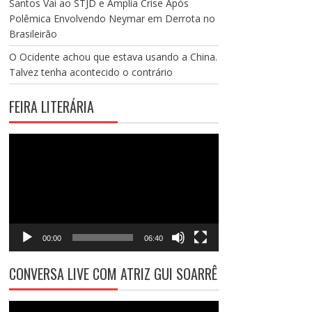
Santos Vai ao STJD e Amplia Crise Após
Polêmica Envolvendo Neymar em Derrota no
Brasileirão
O Ocidente achou que estava usando a China.
Talvez tenha acontecido o contrário
FEIRA LITERÁRIA
Tocador
de
vídeo
00:00
06:40
CONVERSA LIVE COM ATRIZ GUI SOARRÊ
Tocador