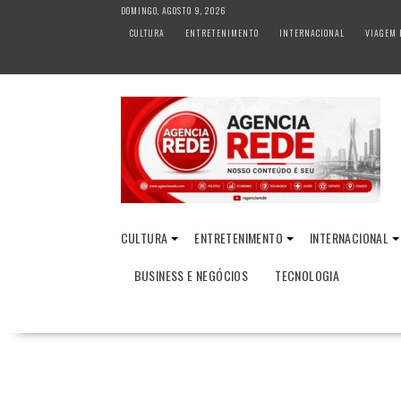
S
DOMINGO, AGOSTO 9, 2026
k
CULTURA
ENTRETENIMENTO
INTERNACIONAL
VIAGEM 
i
p
t
o
c
o
n
t
e
n
CULTURA
ENTRETENIMENTO
INTERNACIONAL
t
BUSINESS E NEGÓCIOS
TECNOLOGIA