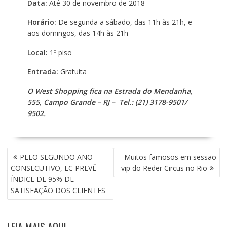
Data:
Até 30 de novembro de 2018
Horário:
De segunda a sábado, das 11h às 21h, e
aos domingos, das 14h às 21h
Local:
1º piso
Entrada:
Gratuita
O West Shopping fica na Estrada do Mendanha,
555, Campo Grande – RJ – Tel.: (21) 3178-9501/
9502.
N
PELO SEGUNDO ANO
Muitos famosos em sessão
A
CONSECUTIVO, LC PREVÊ
vip do Reder Circus no Rio
V
ÍNDICE DE 95% DE
E
SATISFAÇÃO DOS CLIENTES
G
A
Ç