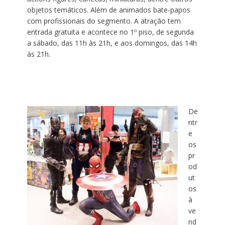
objetos temáticos. Além de animados bate-papos
com profissionais do segmento. A atração tem
entrada gratuita e acontece no 1º piso, de segunda
a sábado, das 11h às 21h, e aos domingos, das 14h
às 21h.
De
ntr
e
os
pr
od
ut
os
à
ve
nd