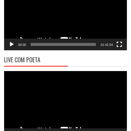
00:00
01:41:54
LIVE COM POETA
Tocador
de
vídeo