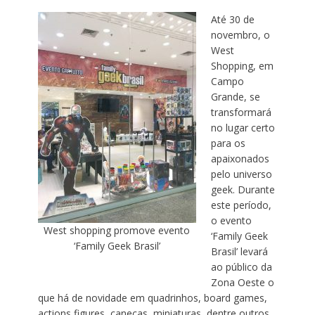
Até 30 de
novembro, o
West
Shopping, em
Campo
Grande, se
transformará
no lugar certo
para os
apaixonados
pelo universo
geek. Durante
este período,
o evento
West shopping promove evento
‘Family Geek
‘Family Geek Brasil’
Brasil’ levará
ao público da
Zona Oeste o
que há de novidade em quadrinhos, board games,
actions figures, canecas, miniaturas, dentre outros