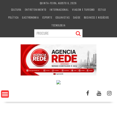
S
QUINTA-FEIRA, AGOSTO 6, 2026
k
CULTURA
ENTRETENIMENTO
INTERNACIONAL
VIAGEM E TURISMO
ESTILO
i
POLÍTICA
GASTRONOMIA
ESPORTE
COLUNISTAS
SAÚDE
BUSINESS E NEGÓCIOS
p
t
TECNOLOGIA
o
c
o
n
t
e
n
t