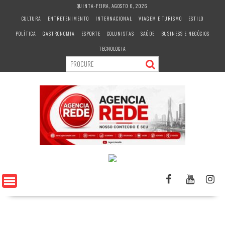
S
QUINTA-FEIRA, AGOSTO 6, 2026
k
CULTURA
ENTRETENIMENTO
INTERNACIONAL
VIAGEM E TURISMO
ESTILO
i
POLÍTICA
GASTRONOMIA
ESPORTE
COLUNISTAS
SAÚDE
BUSINESS E NEGÓCIOS
p
t
TECNOLOGIA
o
c
o
n
t
e
n
t