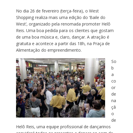
No dia 26 de fevereiro (terça-feira), o West
Shopping realiza mais uma edição do ‘Baile do
West’, organizado pela renomada promoter Helô
Reis. Uma boa pedida para os clientes que gostam
de uma boa música e, claro, dançar. A atração é
gratuita e acontece a partir das 18h, na Praça de
Alimentação do empreendimento.
So
b
a
co
or
de
na
çã
o
de
Helô Reis, uma equipe profissional de dançarinos