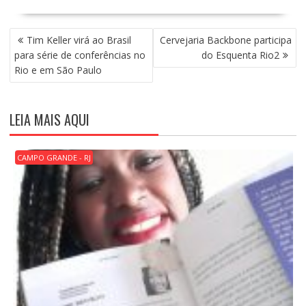
N
Tim Keller virá ao Brasil
Cervejaria Backbone participa
A
para série de conferências no
do Esquenta Rio2
V
Rio e em São Paulo
E
G
A
LEIA MAIS AQUI
Ç
Ã
O
CAMPO GRANDE - RJ
D
E
P
O
S
T