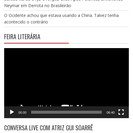
Neymar em Derrota no Brasileirão
O Ocidente achou que estava usando a China. Talvez tenha
acontecido o contrário
FEIRA LITERÁRIA
Tocador
de
vídeo
00:00
06:40
CONVERSA LIVE COM ATRIZ GUI SOARRÊ