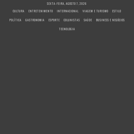
S
SEXTA-FEIRA, AGOSTO 7, 2026
k
CULTURA
ENTRETENIMENTO
INTERNACIONAL
VIAGEM E TURISMO
ESTILO
i
POLÍTICA
GASTRONOMIA
ESPORTE
COLUNISTAS
SAÚDE
BUSINESS E NEGÓCIOS
p
t
TECNOLOGIA
o
c
o
n
t
e
n
t