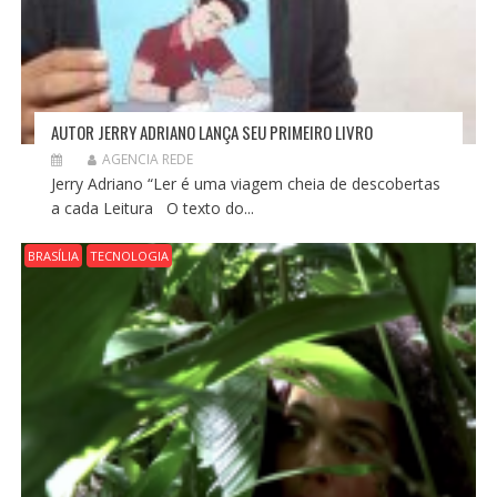
AUTOR JERRY ADRIANO LANÇA SEU PRIMEIRO LIVRO
AGENCIA REDE
Jerry Adriano “Ler é uma viagem cheia de descobertas
a cada Leitura O texto do...
BRASÍLIA
TECNOLOGIA