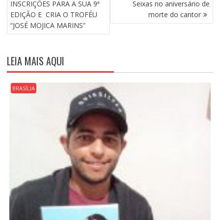
A
INSCRIÇÕES PARA A SUA 9ª
Seixas no aniversário de
V
EDIÇÃO E CRIA O TROFÉU
morte do cantor
E
“JOSÉ MOJICA MARINS”
G
A
Ç
LEIA MAIS AQUI
Ã
O
D
BRASÍLIA
E
P
O
S
T