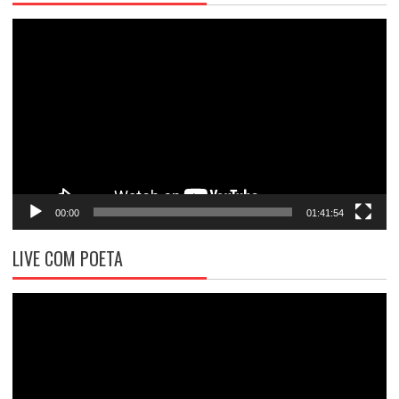
Tocador
de
vídeo
00:00
01:41:54
LIVE COM POETA
Tocador
de
vídeo