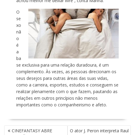
achou melhor me deixar livre”, conta Marina.
O
se
xo
nã
o
é
a
ba
se exclusiva para uma relação duradoura, é um
complemento. Às vezes, as pessoas direcionam os
seus desejos para outras áreas das suas vidas,
como a carreira, esportes, estudos e conseguem se
realizar plenamente com o que fazem, pautando as
relações em outros princípios não menos
importantes como o companheirismo e afeto.
N
CINEFANTASY ABRE
O ator J. Peron interpreta Raul