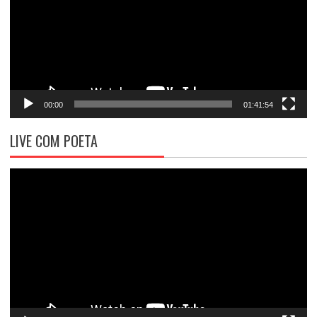
00:00
01:41:54
LIVE COM POETA
Tocador
de
vídeo