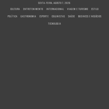
S
SEXTA-FEIRA, AGOSTO 7, 2026
k
CULTURA
ENTRETENIMENTO
INTERNACIONAL
VIAGEM E TURISMO
ESTILO
i
POLÍTICA
GASTRONOMIA
ESPORTE
COLUNISTAS
SAÚDE
BUSINESS E NEGÓCIOS
p
t
TECNOLOGIA
o
c
o
n
t
e
n
t