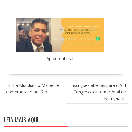
Apoio Cultural
N
Dia Mundial do Malbec é
Inscrições abertas para o VIII
A
comemorado no Rio
Congresso Internacional de
V
Nutrição
E
G
A
LEIA MAIS AQUI
Ç
Ã