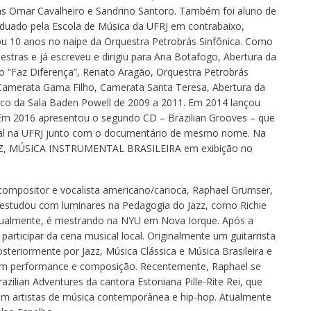
tas Omar Cavalheiro e Sandrino Santoro. Também foi aluno de
aduado pela Escola de Música da UFRJ em contrabaixo,
 10 anos no naipe da Orquestra Petrobrás Sinfônica. Como
estras e já escreveu e dirigiu para Ana Botafogo, Abertura da
o “Faz Diferença”, Renato Aragão, Orquestra Petrobrás
a, Camerata Gama Filho, Camerata Santa Teresa, Abertura da
stico da Sala Baden Powell de 2009 a 2011. Em 2014 lançou
Em 2016 apresentou o segundo CD – Brazilian Grooves – que
onal na UFRJ junto com o documentário de mesmo nome. Na
 JAZZ, MÚSICA INSTRUMENTAL BRASILEIRA em exibição no
 compositor e vocalista americano/carioca, Raphael Grumser,
e estudou com luminares na Pedagogia do Jazz, como Richie
tualmente, é mestrando na NYU em Nova Iorque. Após a
articipar da cena musical local. Originalmente um guitarrista
steriormente por Jazz, Música Clássica e Música Brasileira e
em performance e composição. Recentemente, Raphael se
ilian Adventures da cantora Estoniana Pille-Rite Rei, que
 artistas de música contemporânea e hip-hop. Atualmente