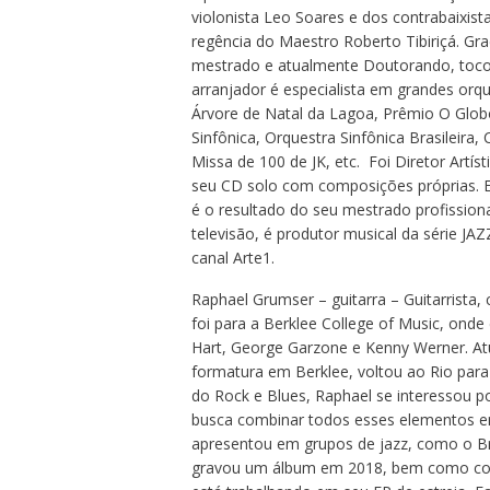
violonista Leo Soares e dos contrabaixis
regência do Maestro Roberto Tibiriçá. Gr
mestrado e atualmente Doutorando, tocou
arranjador é especialista em grandes orqu
Árvore de Natal da Lagoa, Prêmio O Glob
Sinfônica, Orquestra Sinfônica Brasileir
Missa de 100 de JK, etc. Foi Diretor Artí
seu CD solo com composições próprias. 
é o resultado do seu mestrado profissi
televisão, é produtor musical da série
canal Arte1.
Raphael Grumser – guitarra – Guitarrista,
foi para a Berklee College of Music, ond
Hart, George Garzone e Kenny Werner. A
formatura em Berklee, voltou ao Rio para p
do Rock e Blues, Raphael se interessou po
busca combinar todos esses elementos 
apresentou em grupos de jazz, como o Braz
gravou um álbum em 2018, bem como com