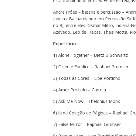
está trabalhando em seu EP de estreia, Fa
Andre Fróes – bateria e percussão – Andre 
Janeiro. Bacharelando em Percussão Sinf
no RJ, entre eles: Osmar Milito, Indiana N
Azavedo, Leo de Freitas, Thais Motta, Ri
Repertório:
1) Alone Together – Dietz & Schwartz
2) Orfeu e Eurídice – Raphael Grumser
3) Todas as Cores – Lipe Portinho
4) Amor Proibido – Cartola
5) Ask Me Now – Thelonius Monk
6) Uma Coleção de Páginas – Raphael Gr
7) False Mirror – Raphael Grumser
8) Parque Lage – Lipe Portinho/Raphael 