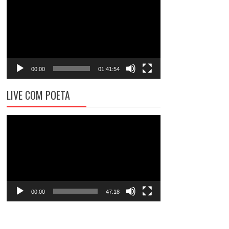
de
vídeo
00:00
01:41:54
LIVE COM POETA
Tocador
de
vídeo
00:00
47:18