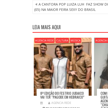
N
A CANTORA POP LUIZA LUH FAZ SHOW 
A
(05) NA MAIOR FEIRA SEXY DO BRASIL
V
E
G
LEIA MAIS AQUI
A
Ç
Ã
AGENCIA REDE
CULTURA
MÚSICA
AGENCIA 
O
D
E
P
O
S
T
8ª EDIÇÃO DO FESTRIO JUDAICO
COM 
VAI TER “PAGODE EM HEBRAICO”
GUIT
AGEN
AGENCIA REDE
“CHI