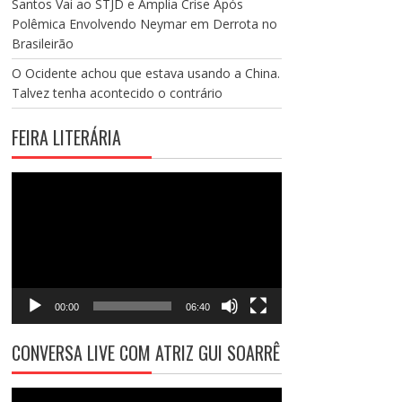
Santos Vai ao STJD e Amplia Crise Após
Polêmica Envolvendo Neymar em Derrota no
Brasileirão
O Ocidente achou que estava usando a China.
Talvez tenha acontecido o contrário
FEIRA LITERÁRIA
Tocador
de
vídeo
00:00
06:40
CONVERSA LIVE COM ATRIZ GUI SOARRÊ
Tocador