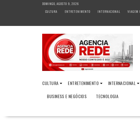
S
DOMINGO, AGOSTO 9, 2026
k
CULTURA
ENTRETENIMENTO
INTERNACIONAL
VIAGEM 
i
p
t
o
c
o
n
t
e
n
CULTURA
ENTRETENIMENTO
INTERNACIONAL
t
BUSINESS E NEGÓCIOS
TECNOLOGIA