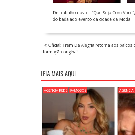
De trabalho novo – “Que Seja Com Você”,
do badalado evento da cidade da Moda.
N
Oficial: Trem Da Alegria retorna aos palcos
A
formação original!
V
E
G
LEIA MAIS AQUI
A
Ç
Ã
AGENCIA REDE
FAMOSOS
AGENCIA 
O
D
E
P
O
S