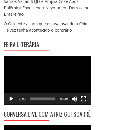
Santos Vai ao STJD e Amplia Crise Após
Polêmica Envolvendo Neymar em Derrota no
Brasileirão
O Ocidente achou que estava usando a China.
Talvez tenha acontecido o contrário
FEIRA LITERÁRIA
Tocador
de
vídeo
00:00
06:40
CONVERSA LIVE COM ATRIZ GUI SOARRÊ
Tocador