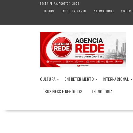
S
SEXTA-FEIRA, AGOSTO 7, 2026
k
CULTURA
ENTRETENIMENTO
INTERNACIONAL
VIAGEM 
i
p
t
o
c
o
n
t
e
n
CULTURA
ENTRETENIMENTO
INTERNACIONAL
t
BUSINESS E NEGÓCIOS
TECNOLOGIA