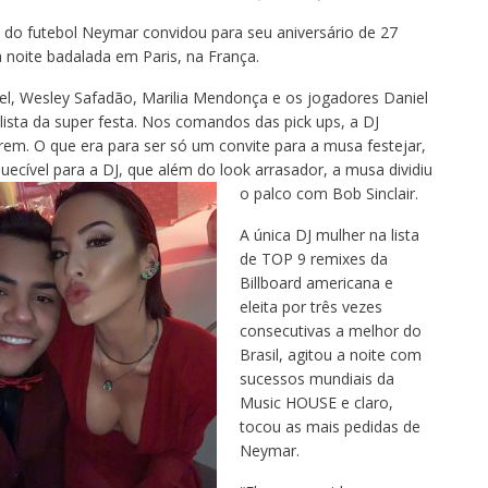
o do futebol Neymar convidou para seu aniversário de 27
 noite badalada em Paris, na França.
, Wesley Safadão, Marilia Mendonça e os jogadores Daniel
lista da super festa. Nos comandos das pick ups, a DJ
em. O que era para ser só um convite para a musa festejar,
ecível para a DJ, que além do look arrasador, a musa dividiu
o palco com Bob Sinclair.
A única DJ mulher na lista
de TOP 9 remixes da
Billboard americana e
eleita por três vezes
consecutivas a melhor do
Brasil, agitou a noite com
sucessos mundiais da
Music HOUSE e claro,
tocou as mais pedidas de
Neymar.