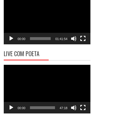
de
vídeo
00:00
01:41:54
LIVE COM POETA
Tocador
de
vídeo
00:00
47:18