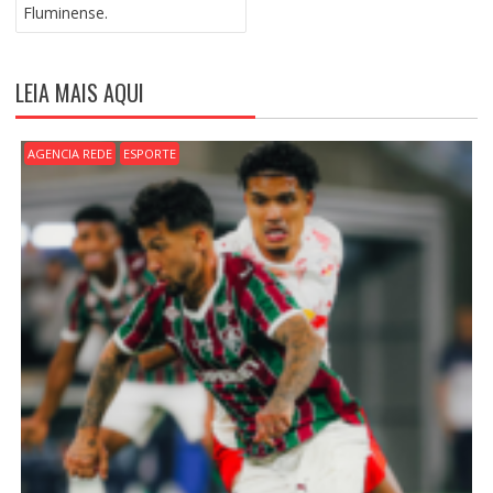
A
Fluminense.
Ç
Ã
O
LEIA MAIS AQUI
D
E
P
AGENCIA REDE
ESPORTE
O
S
T