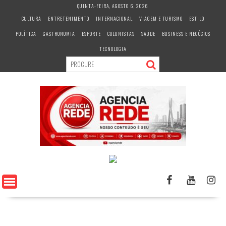
S
QUINTA-FEIRA, AGOSTO 6, 2026
k
CULTURA
ENTRETENIMENTO
INTERNACIONAL
VIAGEM E TURISMO
ESTILO
i
POLÍTICA
GASTRONOMIA
ESPORTE
COLUNISTAS
SAÚDE
BUSINESS E NEGÓCIOS
p
t
TECNOLOGIA
o
c
o
n
t
e
n
t