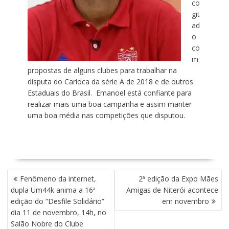
co
git
ad
o
co
m
propostas de alguns clubes para trabalhar na
disputa do Carioca da série A de 2018 e de outros
Estaduais do Brasil. Emanoel está confiante para
realizar mais uma boa campanha e assim manter
uma boa média nas competições que disputou.
N
Fenômeno da internet,
2ª edição da Expo Mães
A
dupla Um44k anima a 16ª
Amigas de Niterói acontece
V
edição do “Desfile Solidário”
em novembro
E
dia 11 de novembro, 14h, no
G
Salão Nobre do Clube