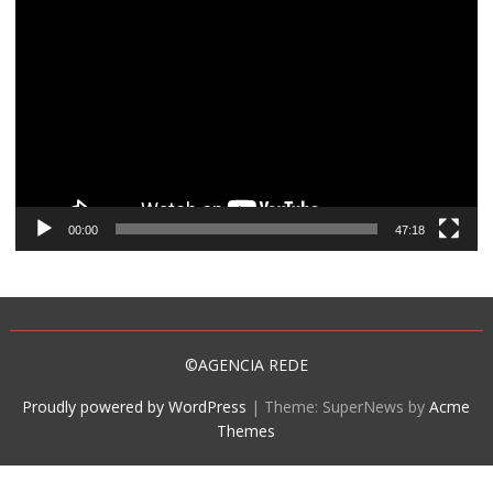
Tocador
de
vídeo
00:00
47:18
©AGENCIA REDE
Proudly powered by WordPress
|
Theme: SuperNews by
Acme
Themes