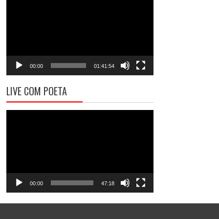
de
vídeo
00:00
01:41:54
LIVE COM POETA
Tocador
de
vídeo
00:00
47:18