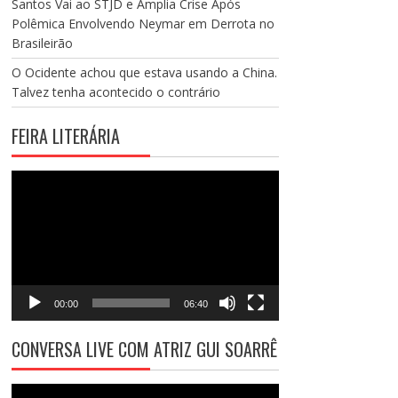
Santos Vai ao STJD e Amplia Crise Após
Polêmica Envolvendo Neymar em Derrota no
Brasileirão
O Ocidente achou que estava usando a China.
Talvez tenha acontecido o contrário
FEIRA LITERÁRIA
Tocador
de
vídeo
00:00
06:40
CONVERSA LIVE COM ATRIZ GUI SOARRÊ
Tocador