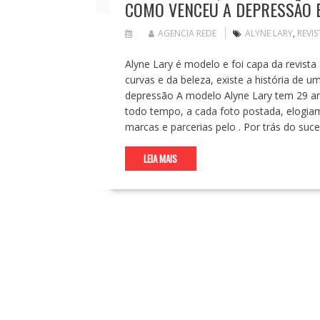
COMO VENCEU A DEPRESSÃO 
AGENCIA REDE
ALYNE LARY
,
REVIS
Alyne Lary é modelo e foi capa da revist
curvas e da beleza, existe a história de 
depressão A modelo Alyne Lary tem 29 ano
todo tempo, a cada foto postada, elogiam
marcas e parcerias pelo . Por trás do s
LEIA MAIS