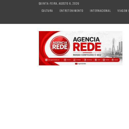
S
QUINTA-FEIRA, AGOSTO 6, 2026
k
CULTURA
ENTRETENIMENTO
INTERNACIONAL
VIAGEM 
i
p
t
o
c
o
n
t
e
n
t