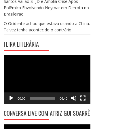
Santos Vai ao STJD e Amplia Crise Após
Polêmica Envolvendo Neymar em Derrota no
Brasileirão
O Ocidente achou que estava usando a China.
Talvez tenha acontecido o contrário
FEIRA LITERÁRIA
Tocador
de
vídeo
00:00
06:40
CONVERSA LIVE COM ATRIZ GUI SOARRÊ
Tocador