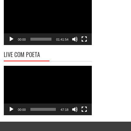
de
vídeo
00:00
01:41:54
LIVE COM POETA
Tocador
de
vídeo
00:00
47:18