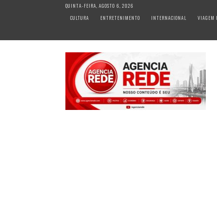
S
QUINTA-FEIRA, AGOSTO 6, 2026
k
CULTURA
ENTRETENIMENTO
INTERNACIONAL
VIAGEM 
i
p
t
o
c
o
n
t
e
n
t