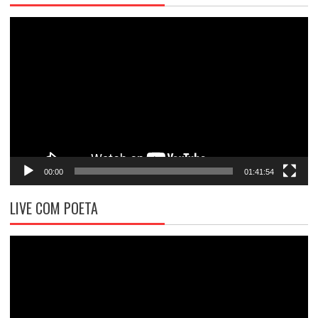
Tocador
de
vídeo
00:00
01:41:54
LIVE COM POETA
Tocador
de
vídeo