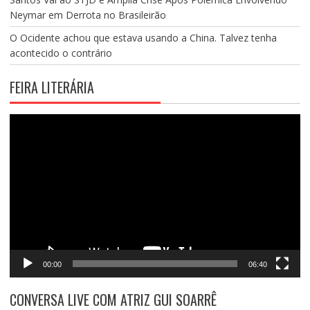
Neymar em Derrota no Brasileirão
O Ocidente achou que estava usando a China. Talvez tenha
acontecido o contrário
FEIRA LITERÁRIA
Tocador
de
vídeo
00:00
06:40
CONVERSA LIVE COM ATRIZ GUI SOARRÊ