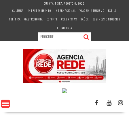
S
QUINTA-FEIRA, AGOSTO 6, 2026
k
CULTURA
ENTRETENIMENTO
INTERNACIONAL
VIAGEM E TURISMO
ESTILO
i
POLÍTICA
GASTRONOMIA
ESPORTE
COLUNISTAS
SAÚDE
BUSINESS E NEGÓCIOS
p
t
TECNOLOGIA
o
c
o
n
t
e
n
t