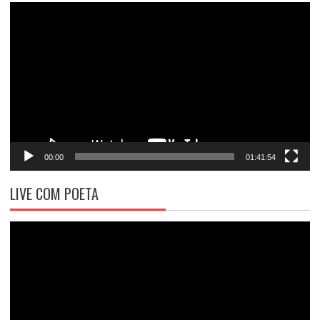
Tocador
de
vídeo
00:00
01:41:54
LIVE COM POETA
Tocador
de
vídeo