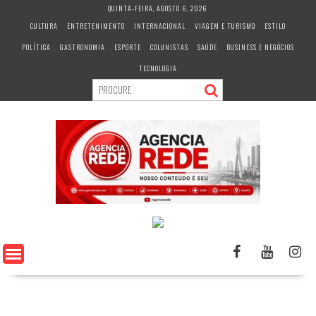
S
QUINTA-FEIRA, AGOSTO 6, 2026
k
CULTURA
ENTRETENIMENTO
INTERNACIONAL
VIAGEM E TURISMO
ESTILO
i
POLÍTICA
GASTRONOMIA
ESPORTE
COLUNISTAS
SAÚDE
BUSINESS E NEGÓCIOS
p
t
TECNOLOGIA
o
c
o
n
t
e
n
t