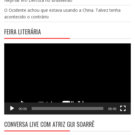
Neymar em Derrota no Brasileirão
O Ocidente achou que estava usando a China. Talvez tenha
acontecido o contrário
FEIRA LITERÁRIA
Tocador
de
vídeo
00:00
06:40
CONVERSA LIVE COM ATRIZ GUI SOARRÊ