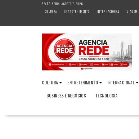
S
SEXTA-FEIRA, AGOSTO 7, 2026
k
CULTURA
ENTRETENIMENTO
INTERNACIONAL
VIAGEM 
i
p
t
o
c
o
n
t
e
n
CULTURA
ENTRETENIMENTO
INTERNACIONAL
t
BUSINESS E NEGÓCIOS
TECNOLOGIA