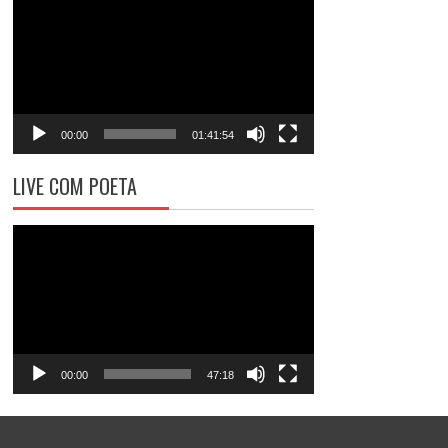
de
vídeo
00:00
01:41:54
LIVE COM POETA
Tocador
de
vídeo
00:00
47:18