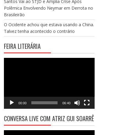
Santos Vai ao STJD e Amplia Crise Após
Polêmica Envolvendo Neymar em Derrota no
Brasileirão
O Ocidente achou que estava usando a China.
Talvez tenha acontecido o contrário
FEIRA LITERÁRIA
Tocador
de
vídeo
00:00
06:40
CONVERSA LIVE COM ATRIZ GUI SOARRÊ
Tocador