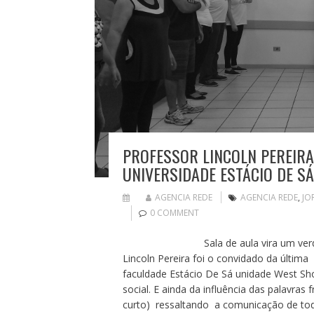
PROFESSOR LINCOLN PEREIR
UNIVERSIDADE ESTÁCIO DE SÁ
AGENCIA REDE
AGENCIA REDE
,
JO
0 COMMENT
Sala de aula vira um verdadeiro b
Lincoln Pereira foi o convidado da última 
faculdade Estácio De Sá unidade West Sh
social. E ainda da influência das palavra
curto) ressaltando a comunicação de to