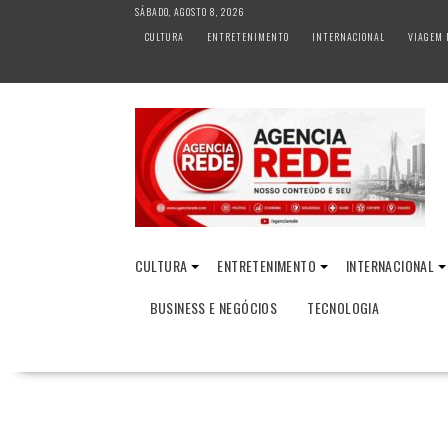
S
SÁBADO, AGOSTO 8, 2026
k
CULTURA
ENTRETENIMENTO
INTERNACIONAL
VIAGEM 
i
p
t
o
c
o
n
t
e
n
CULTURA
ENTRETENIMENTO
INTERNACIONAL
t
BUSINESS E NEGÓCIOS
TECNOLOGIA