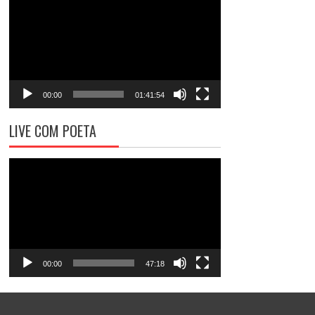
de
vídeo
00:00
01:41:54
LIVE COM POETA
Tocador
de
vídeo
00:00
47:18