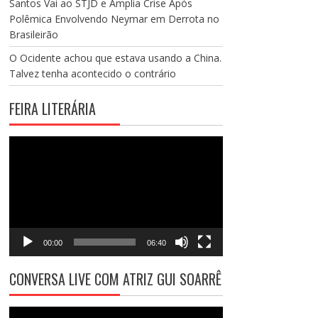
Santos Vai ao STJD e Amplia Crise Após
Polêmica Envolvendo Neymar em Derrota no
Brasileirão
O Ocidente achou que estava usando a China.
Talvez tenha acontecido o contrário
FEIRA LITERÁRIA
Tocador
de
vídeo
00:00
06:40
CONVERSA LIVE COM ATRIZ GUI SOARRÊ
Tocador