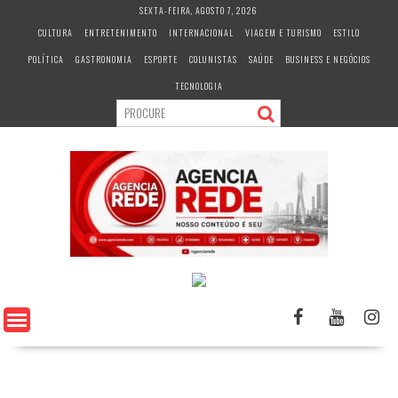
S
SEXTA-FEIRA, AGOSTO 7, 2026
k
CULTURA
ENTRETENIMENTO
INTERNACIONAL
VIAGEM E TURISMO
ESTILO
i
POLÍTICA
GASTRONOMIA
ESPORTE
COLUNISTAS
SAÚDE
BUSINESS E NEGÓCIOS
p
t
TECNOLOGIA
o
c
o
n
t
e
n
t