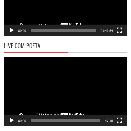
00:00
01:41:54
LIVE COM POETA
Tocador
de
vídeo
00:00
47:18