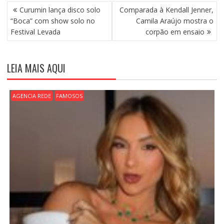
N
Curumin lança disco solo
Comparada à Kendall Jenner,
A
“Boca” com show solo no
Camila Araújo mostra o
V
Festival Levada
corpão em ensaio
E
G
A
LEIA MAIS AQUI
Ç
Ã
O
AGENCIA REDE
FAMOSOS
D
E
P
O
S
T